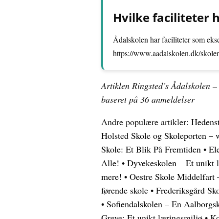
Hvilke faciliteter
Ådalskolen har faciliteter som ek
https://www.aadalskolen.dk/skolens
Artiklen Ringsted’s Ådalskolen –
baseret på
36
anmeldelser
Andre populære artikler:
Hedenst
Holsted Skole og Skoleporten –
Skole: Et Blik På Fremtiden
•
El
Alle!
•
Dyvekeskolen – Et unikt 
mere!
•
Oestre Skole Middelfart
førende skole
•
Frederiksgård Sk
•
Sofiendalskolen – En Aalborgs
Greve: Et unikt læringsmiljø
•
Ko