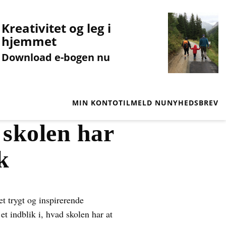
Kreativitet og leg i
hjemmet
Download e-bogen nu
MIN KONTO
TILMELD NU
NYHEDSBREV
 skolen har
k
et trygt og inspirerende
t indblik i, hvad skolen har at