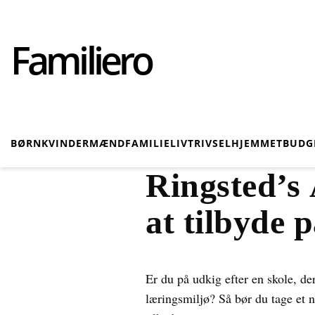
Familiero
BØRN
KVINDER
MÆND
FAMILIELIV
TRIVSEL
HJEMMET
BUDG
Ringsted’s 
at tilbyde
Er du på udkig efter en skole, de
læringsmiljø? Så bør du tage et n