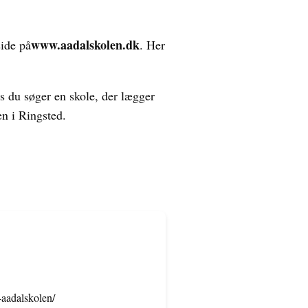
www.aadalskolen.dk
ide på
. Her
is du søger en skole, der lægger
en i Ringsted.
-aadalskolen/