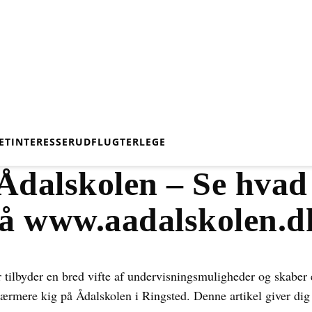
ET
INTERESSER
UDFLUGTER
LEGE
Ådalskolen – Se hvad
 på www.aadalskolen.d
r tilbyder en bred vifte af undervisningsmuligheder og skaber 
ærmere kig på Ådalskolen i Ringsted. Denne artikel giver dig e