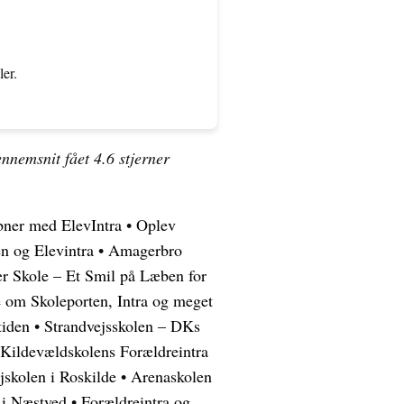
er.
ennemsnit fået
4.6
stjerner
bner med ElevIntra
•
Oplev
n og Elevintra
•
Amagerbro
 Skole – Et Smil på Læben for
e om Skoleporten, Intra og meget
tiden
•
Strandvejsskolen – DKs
Kildevældskolens Forældreintra
jskolen i Roskilde
•
Arenaskolen
 i Næstved
•
Forældreintra og