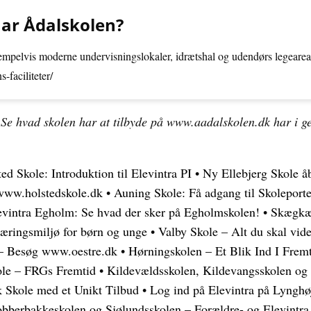
 har Ådalskolen?
sempelvis moderne undervisningslokaler, idrætshal og udendørs legeareal
-faciliteter/
 Se hvad skolen har at tilbyde på www.aadalskolen.dk har i g
ed Skole: Introduktion til Elevintra PI
•
Ny Ellebjerg Skole å
 www.holstedskole.dk
•
Auning Skole: Få adgang til Skoleporte
evintra Egholm: Se hvad der sker på Egholmskolen!
•
Skægkær
læringsmiljø for børn og unge
•
Valby Skole – Alt du skal vid
 – Besøg www.oestre.dk
•
Hørningskolen – Et Blik Ind I Frem
ole – FRGs Fremtid
•
Kildevældsskolen, Kildevangsskolen og 
k Skole med et Unikt Tilbud
•
Log ind på Elevintra på Lynghø
bberbakkeskolen og Sjølundsskolen – Forældre- og Elevintra