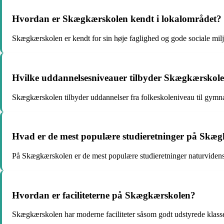
Hvordan er Skægkærskolen kendt i lokalområdet?
Skægkærskolen er kendt for sin høje faglighed og gode sociale milj
Hvilke uddannelsesniveauer tilbyder Skægkærskol
Skægkærskolen tilbyder uddannelser fra folkeskoleniveau til gymna
Hvad er de mest populære studieretninger på Skæ
På Skægkærskolen er de mest populære studieretninger naturvide
Hvordan er faciliteterne på Skægkærskolen?
Skægkærskolen har moderne faciliteter såsom godt udstyrede klassevæ