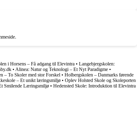
mmeside.
en i Horsens – Få adgang til Elevintra
•
Langebjergskolen:
nby.dk
•
Alinea: Natur og Teknologi – Et Nyt Paradigme
•
n – To Skoler med stor Forskel
•
Holbergskolen – Danmarks førende
eskole – Et unikt læringsmiljø
•
Oplev Holsted Skole og Skoleporten
Et Smilende Læringsmiljø
•
Hedensted Skole: Introduktion til Elevintra