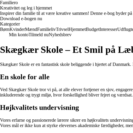
Familiero
Kreativitet og leg i hjemmet
Inspirer din familie til at være kreative sammen! Denne e-bog byder på 
Download e-bogen nu
Kategorier
Børn
Kvinder
Mænd
Familieliv
Trivsel
Hjemmet
Budget
Interesser
Udflugt
Min konto
Tilmeld nu
Nyhedsbrev
Skægkær Skole – Et Smil på Læb
Skægkær Skole er en fantastisk skole beliggende i hjertet af Danmark. M
En skole for alle
Ved Skægkær Skole tror vi på, at alle elever fortjener en sjov, engageren
inkluderende og trygt miljø, hvor forskellighed bliver fejret og værdsat.
Højkvalitets undervisning
Vores erfarne og passionerede lærere sikrer en højkvalitets undervisning
Vores mål er ikke kun at styrke elevernes akademiske færdigheder, men 