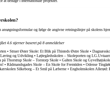
t deltage i internationale projekter.
rskolen?
ansøgningsformular og følge de angivne retningslinjer på skolens hje
 fået
4.6
stjerner baseret på
8
anmeldelser
rten
•
Struer Øster Skole: Et Blik på Thisteds Østre Skole
•
Dagnæsskol
r Læring og Udvikling
•
Løjtegårdsskolen – Skoleporten og LG.Uvtaar
a på Thorstrup Skole – Torstorp Skole
•
Galten Skole og Gyvelhøjskole
en!
•
Rådmandsgades Skole – En Skole for Fremtiden
•
Odense Tingløkk
ærskolen Silkeborg – Et Smil på Læberne
•
Engholmskolen Allerød: 