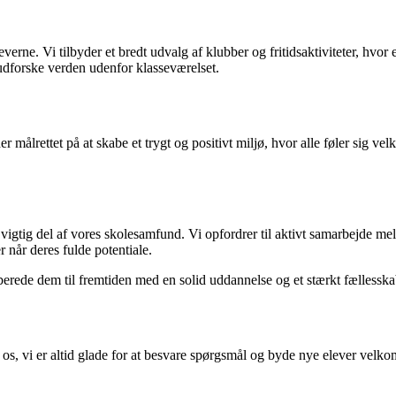
rne. Vi tilbyder et bredt udvalg af klubber og fritidsaktiviteter, hvor
udforske verden udenfor klasseværelset.
r målrettet på at skabe et trygt og positivt miljø, hvor alle føler sig v
igtig del af vores skolesamfund. Vi opfordrer til aktivt samarbejde mel
 når deres fulde potentiale.
rberede dem til fremtiden med en solid uddannelse og et stærkt fællesska
, vi er altid glade for at besvare spørgsmål og byde nye elever velk