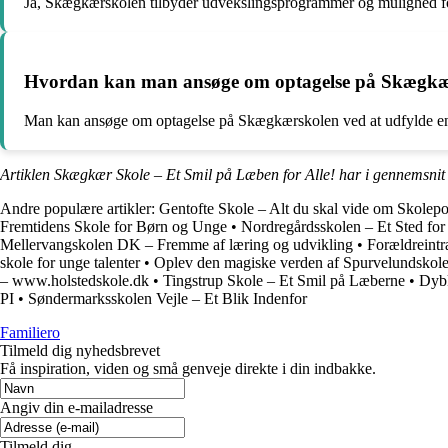
Ja, Skægkærskolen tilbyder udvekslingsprogrammer og mulighed for a
Hvordan kan man ansøge om optagelse på Skægkæ
Man kan ansøge om optagelse på Skægkærskolen ved at udfylde en 
Artiklen Skægkær Skole – Et Smil på Læben for Alle! har i gennemsnit
Andre populære artikler:
Gentofte Skole – Alt du skal vide om Skolepo
Fremtidens Skole for Børn og Unge
•
Nordregårdsskolen – Et Sted fo
Mellervangskolen DK – Fremme af læring og udvikling
•
Forældreintr
skole for unge talenter
•
Oplev den magiske verden af Spurvelundskol
– www.holstedskole.dk
•
Tingstrup Skole – Et Smil på Læberne
•
Dybk
PI
•
Søndermarksskolen Vejle – Et Blik Indenfor
Familiero
Tilmeld dig nyhedsbrevet
Få inspiration, viden og små genveje direkte i din indbakke.
Angiv din e-mailadresse
Tilmeld dig