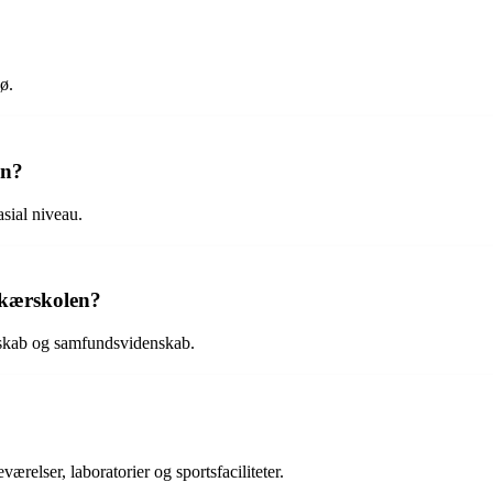
ø.
en?
sial niveau.
gkærskolen?
nskab og samfundsvidenskab.
relser, laboratorier og sportsfaciliteter.