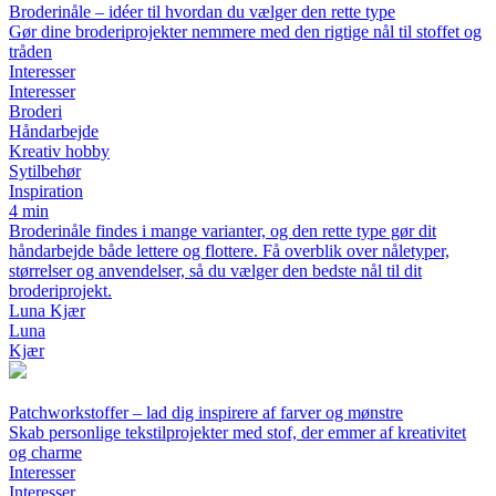
Broderinåle – idéer til hvordan du vælger den rette type
Gør dine broderiprojekter nemmere med den rigtige nål til stoffet og
tråden
Interesser
Interesser
Broderi
Håndarbejde
Kreativ hobby
Sytilbehør
Inspiration
4 min
Broderinåle findes i mange varianter, og den rette type gør dit
håndarbejde både lettere og flottere. Få overblik over nåletyper,
størrelser og anvendelser, så du vælger den bedste nål til dit
broderiprojekt.
Luna Kjær
Luna
Kjær
Patchworkstoffer – lad dig inspirere af farver og mønstre
Skab personlige tekstilprojekter med stof, der emmer af kreativitet
og charme
Interesser
Interesser