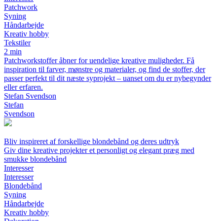
Patchwork
Syning
Håndarbejde
Kreativ hobby
Tekstiler
2 min
Patchworkstoffer åbner for uendelige kreative muligheder. Få
inspiration til farver, mønstre og materialer, og find de stoffer, der
passer perfekt til dit næste syprojekt – uanset om du er nybegynder
eller erfaren.
Stefan Svendson
Stefan
Svendson
Bliv inspireret af forskellige blondebånd og deres udtryk
Giv dine kreative projekter et personligt og elegant præg med
smukke blondebånd
Interesser
Interesser
Blondebånd
Syning
Håndarbejde
Kreativ hobby