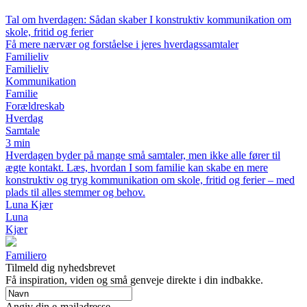
Tal om hverdagen: Sådan skaber I konstruktiv kommunikation om
skole, fritid og ferier
Få mere nærvær og forståelse i jeres hverdagssamtaler
Familieliv
Familieliv
Kommunikation
Familie
Forældreskab
Hverdag
Samtale
3 min
Hverdagen byder på mange små samtaler, men ikke alle fører til
ægte kontakt. Læs, hvordan I som familie kan skabe en mere
konstruktiv og tryg kommunikation om skole, fritid og ferier – med
plads til alles stemmer og behov.
Luna Kjær
Luna
Kjær
Familiero
Tilmeld dig nyhedsbrevet
Få inspiration, viden og små genveje direkte i din indbakke.
Angiv din e-mailadresse