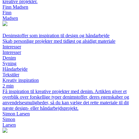
kreative projekter.
Finn Madsen
Finn
Madsen
Denimstoffer som inspiration til design og håndarbejde
Skab personlige projekter med tidløst og alsidigt materiale
Interesser
Interesser
Denim
Syning
Håndarbejde
Tekstiler
Kreativ inspiration
2 min
Få inspiration til kreative projekter med denim. Artiklen giver et
overblik over forskellige typer denimstoffer, deres egenskaber og
anvendelsesmuligheder, så du kan vælge det rette materiale til dit
næste design- eller håndarbejdsprojekt.
Simon Larsen
Simon
Larsen