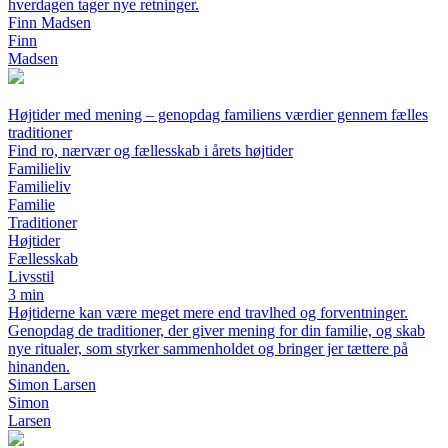
hverdagen tager nye retninger.
Finn Madsen
Finn
Madsen
Højtider med mening – genopdag familiens værdier gennem fælles
traditioner
Find ro, nærvær og fællesskab i årets højtider
Familieliv
Familieliv
Familie
Traditioner
Højtider
Fællesskab
Livsstil
3 min
Højtiderne kan være meget mere end travlhed og forventninger.
Genopdag de traditioner, der giver mening for din familie, og skab
nye ritualer, som styrker sammenholdet og bringer jer tættere på
hinanden.
Simon Larsen
Simon
Larsen