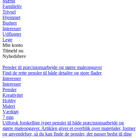
Mænd
Familieliv
Trivsel
Hjemmet
Budget
Interesser
Udflugter
Lege
Min konto
Tilmeld nu
Nyhedsbrev
Pensler til præcisionsarbejde og større maleopgaver
Find de rette pensler til både detaljer og store flader
Interesser
Interesser
Pensler
Kreativitet
Hobby
Maleri
Værktøj
7 min
Udforsk forskellige typer pensler til både præcisionsarbejde og
større maleopgaver. Artiklen giver et overblik over materialer, former
og anvendelser, så du kan finde de pensler, der passer bedst til dine