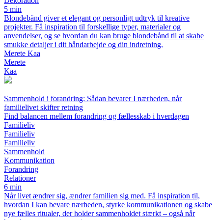
Dekoration
5 min
Blondebånd giver et elegant og personligt udtryk til kreative
projekter. Få inspiration til forskellige typer, materialer og
anvendelser, og se hvordan du kan bruge blondebånd til at skabe
smukke detaljer i dit håndarbejde og din indretning.
Merete Kaa
Merete
Kaa
Sammenhold i forandring: Sådan bevarer I nærheden, når
familielivet skifter retning
Find balancen mellem forandring og fællesskab i hverdagen
Familieliv
Familieliv
Familieliv
Sammenhold
Kommunikation
Forandring
Relationer
6 min
Når livet ændrer sig, ændrer familien sig med. Få inspiration til,
hvordan I kan bevare nærheden, styrke kommunikationen og skabe
nye fælles ritualer, der holder sammenholdet stærkt – også når