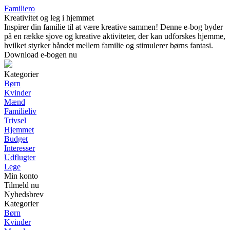
Familiero
Kreativitet og leg i hjemmet
Inspirer din familie til at være kreative sammen! Denne e-bog byder
på en række sjove og kreative aktiviteter, der kan udforskes hjemme,
hvilket styrker båndet mellem familie og stimulerer børns fantasi.
Download e-bogen nu
Kategorier
Børn
Kvinder
Mænd
Familieliv
Trivsel
Hjemmet
Budget
Interesser
Udflugter
Lege
Min konto
Tilmeld nu
Nyhedsbrev
Kategorier
Børn
Kvinder