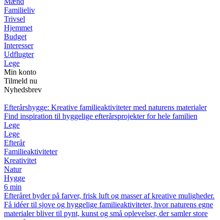
Mænd
Familieliv
Trivsel
Hjemmet
Budget
Interesser
Udflugter
Lege
Min konto
Tilmeld nu
Nyhedsbrev
Efterårshygge: Kreative familieaktiviteter med naturens materialer
Find inspiration til hyggelige efterårsprojekter for hele familien
Lege
Lege
Efterår
Familieaktiviteter
Kreativitet
Natur
Hygge
6 min
Efteråret byder på farver, frisk luft og masser af kreative muligheder.
Få idéer til sjove og hyggelige familieaktiviteter, hvor naturens egne
materialer bliver til pynt, kunst og små oplevelser, der samler store