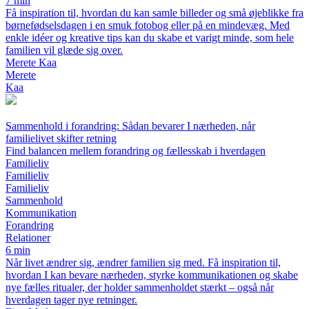
7 min
Få inspiration til, hvordan du kan samle billeder og små øjeblikke fra
børnefødselsdagen i en smuk fotobog eller på en mindevæg. Med
enkle idéer og kreative tips kan du skabe et varigt minde, som hele
familien vil glæde sig over.
Merete Kaa
Merete
Kaa
Sammenhold i forandring: Sådan bevarer I nærheden, når
familielivet skifter retning
Find balancen mellem forandring og fællesskab i hverdagen
Familieliv
Familieliv
Familieliv
Sammenhold
Kommunikation
Forandring
Relationer
6 min
Når livet ændrer sig, ændrer familien sig med. Få inspiration til,
hvordan I kan bevare nærheden, styrke kommunikationen og skabe
nye fælles ritualer, der holder sammenholdet stærkt – også når
hverdagen tager nye retninger.