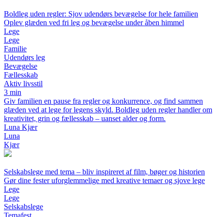
Boldleg uden regler: Sjov udendørs bevægelse for hele familien
Oplev glæden ved fri leg og bevægelse under åben himmel
Lege
Lege
Familie
Udendørs leg
Bevægelse
Fællesskab
Aktiv livsstil
3 min
Giv familien en pause fra regler og konkurrence, og find sammen
glæden ved at lege for legens skyld. Boldleg uden regler handler om
kreativitet, grin og fællesskab – uanset alder og form.
Luna Kjær
Luna
Kjær
Selskabslege med tema – bliv inspireret af film, bøger og historien
Gør dine fester uforglemmelige med kreative temaer og sjove lege
Lege
Lege
Selskabslege
Temafest