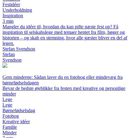
Festidéer
Underholdning
Inspiration
3 min
Mangler du idéer til, hvordan du kan pifte næste fest op? Få
inspiration til selskabslege med temaer hentet fra film, bøger og
historien – og skab en stemning, hvor alle gæster bliver en del af
legen.
Stefan Svendson
Stefan
Svendson
Gem minderne: Sådan laver du en fotobog eller mindevæg fra
børnefødselsdagen
Bevar de bedste øjeblikke fra festen med kreative og personlige
minder
Lege
Lege
Børnefødselsdag
Fotobog
Kreative idéer
Familie
Minder