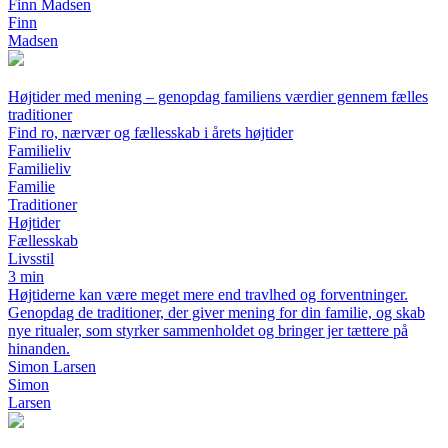
Finn Madsen
Finn
Madsen
Højtider med mening – genopdag familiens værdier gennem fælles
traditioner
Find ro, nærvær og fællesskab i årets højtider
Familieliv
Familieliv
Familie
Traditioner
Højtider
Fællesskab
Livsstil
3 min
Højtiderne kan være meget mere end travlhed og forventninger.
Genopdag de traditioner, der giver mening for din familie, og skab
nye ritualer, som styrker sammenholdet og bringer jer tættere på
hinanden.
Simon Larsen
Simon
Larsen