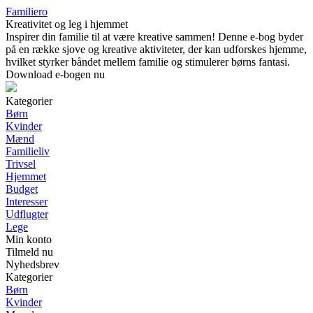
Familiero
Kreativitet og leg i hjemmet
Inspirer din familie til at være kreative sammen! Denne e-bog byder
på en række sjove og kreative aktiviteter, der kan udforskes hjemme,
hvilket styrker båndet mellem familie og stimulerer børns fantasi.
Download e-bogen nu
Kategorier
Børn
Kvinder
Mænd
Familieliv
Trivsel
Hjemmet
Budget
Interesser
Udflugter
Lege
Min konto
Tilmeld nu
Nyhedsbrev
Kategorier
Børn
Kvinder