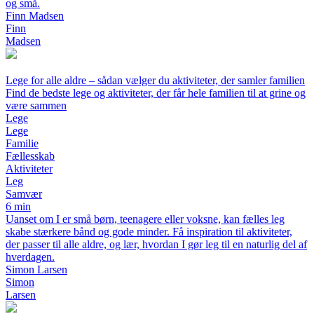
og små.
Finn Madsen
Finn
Madsen
Lege for alle aldre – sådan vælger du aktiviteter, der samler familien
Find de bedste lege og aktiviteter, der får hele familien til at grine og
være sammen
Lege
Lege
Familie
Fællesskab
Aktiviteter
Leg
Samvær
6 min
Uanset om I er små børn, teenagere eller voksne, kan fælles leg
skabe stærkere bånd og gode minder. Få inspiration til aktiviteter,
der passer til alle aldre, og lær, hvordan I gør leg til en naturlig del af
hverdagen.
Simon Larsen
Simon
Larsen