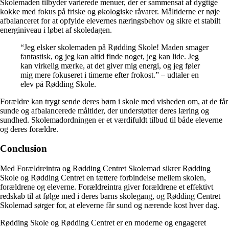
Skolemaden tilbyder varierede menuer, der er sammensat af dygtige
kokke med fokus på friske og økologiske råvarer. Måltiderne er nøje
afbalanceret for at opfylde elevernes næringsbehov og sikre et stabilt
energiniveau i løbet af skoledagen.
“Jeg elsker skolemaden på Rødding Skole! Maden smager
fantastisk, og jeg kan altid finde noget, jeg kan lide. Jeg
kan virkelig mærke, at det giver mig energi, og jeg føler
mig mere fokuseret i timerne efter frokost.” – udtaler en
elev på Rødding Skole.
Forældre kan trygt sende deres børn i skole med visheden om, at de får
sunde og afbalancerede måltider, der understøtter deres læring og
sundhed. Skolemadordningen er et værdifuldt tilbud til både eleverne
og deres forældre.
Conclusion
Med Forældreintra og Rødding Centret Skolemad sikrer Rødding
Skole og Rødding Centret en tættere forbindelse mellem skolen,
forældrene og eleverne. Forældreintra giver forældrene et effektivt
redskab til at følge med i deres barns skolegang, og Rødding Centret
Skolemad sørger for, at eleverne får sund og nærende kost hver dag.
Rødding Skole og Rødding Centret er en moderne og engageret