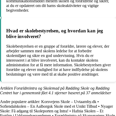
kommunikationsmiddel mellem skolen og forældrene og sikrer,
at du er opdateret om dit barns skoleaktiviteter og vigtige
begivenheder.
Hvad er skolebestyrelsen, og hvordan kan jeg
blive involveret?
Skolebestyrelsen er en gruppe af forældre, lærere og elever, der
arbejder sammen med skolens ledelse for at forbedre
skolemiljøet og sikre en god undervisning. Hvis du er
interesseret i at blive involveret, kan du kontakte skolens
administration for at få mere information. Skolebestyrelsen giver
forældre og elever mulighed for at have indflydelse på skolens
beslutninger og være med til at skabe positive ændringer.
Artiklen Forældreintra og Skolemad på Rødding Skole og Rødding
Centret har i gennemsnit fået
4.1
stjerner baseret på
37
anmeldelser
Andre populære artikler:
Korsvejens Skole – Uvtaarnby.dk
•
Sofiendalskolen – En Aalborgsk Skole med et Unikt Tilbud
•
Nyager
Skole: Få adgang til Skoleporten og Intra!
•
Hafnia Skolen – Et
Fyrtårn i Uddannelsesverdenen
•
Forældreintra på Skansevejens Skole