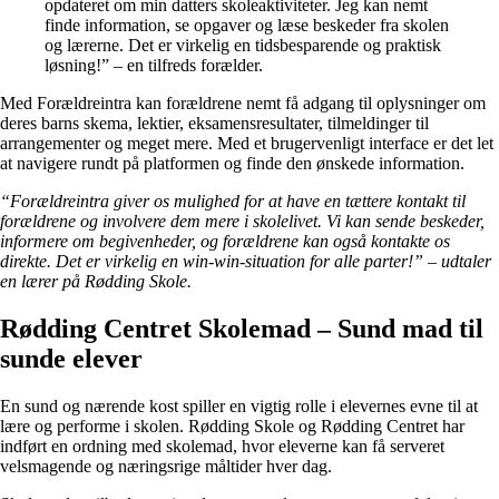
opdateret om min datters skoleaktiviteter. Jeg kan nemt
finde information, se opgaver og læse beskeder fra skolen
og lærerne. Det er virkelig en tidsbesparende og praktisk
løsning!” – en tilfreds forælder.
Med Forældreintra kan forældrene nemt få adgang til oplysninger om
deres barns skema, lektier, eksamensresultater, tilmeldinger til
arrangementer og meget mere. Med et brugervenligt interface er det let
at navigere rundt på platformen og finde den ønskede information.
“Forældreintra giver os mulighed for at have en tættere kontakt til
forældrene og involvere dem mere i skolelivet. Vi kan sende beskeder,
informere om begivenheder, og forældrene kan også kontakte os
direkte. Det er virkelig en win-win-situation for alle parter!” – udtaler
en lærer på Rødding Skole.
Rødding Centret Skolemad – Sund mad til
sunde elever
En sund og nærende kost spiller en vigtig rolle i elevernes evne til at
lære og performe i skolen. Rødding Skole og Rødding Centret har
indført en ordning med skolemad, hvor eleverne kan få serveret
velsmagende og næringsrige måltider hver dag.