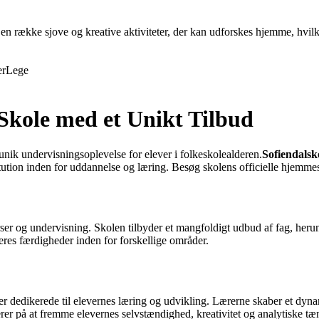
en række sjove og kreative aktiviteter, der kan udforskes hjemme, hvilk
er
Lege
Skole med et Unikt Tilbud
unik undervisningsoplevelse for elever i folkeskolealderen.
Sofiendalsk
titution inden for uddannelse og læring. Besøg skolens officielle hjemme
kurser og undervisning. Skolen tilbyder et mangfoldigt udbud af fag, he
deres færdigheder inden for forskellige områder.
er dedikerede til elevernes læring og udvikling. Lærerne skaber et dyna
r på at fremme elevernes selvstændighed, kreativitet og analytiske tæ