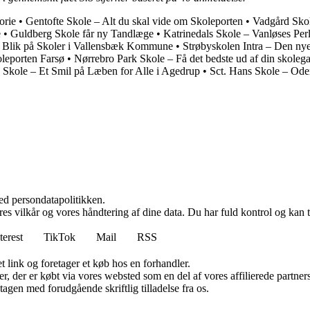
orie
•
Gentofte Skole – Alt du skal vide om Skoleporten
•
Vadgård Skol
e
•
Guldberg Skole får ny Tandlæge
•
Katrinedals Skole – Vanløses Per
t Blik på Skoler i Vallensbæk Kommune
•
Strøbyskolen Intra – Den nye
oleporten Farsø
•
Nørrebro Park Skole – Få det bedste ud af din sko
Skole – Et Smil på Læben for Alle i Agedrup
•
Sct. Hans Skole – Ode
ed persondatapolitikken.
res vilkår og vores håndtering af dine data. Du har fuld kontrol og kan t
terest
TikTok
Mail
RSS
t link og foretager et køb hos en forhandler.
ter, der er købt via vores websted som en del af vores affilierede partn
tagen med forudgående skriftlig tilladelse fra os.