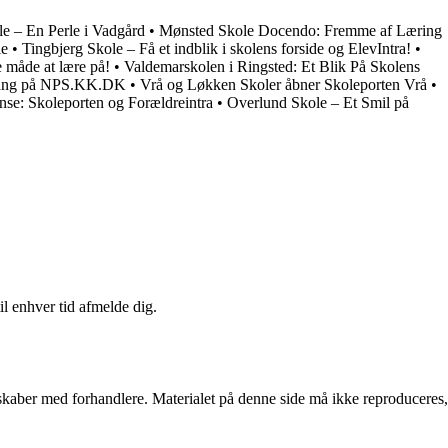
e – En Perle i Vadgård
•
Mønsted Skole Docendo: Fremme af Læring
le
•
Tingbjerg Skole – Få et indblik i skolens forside og ElevIntra!
•
 måde at lære på!
•
Valdemarskolen i Ringsted: Et Blik På Skolens
legang på NPS.KK.DK
•
Vrå og Løkken Skoler åbner Skoleporten Vrå
•
nse: Skoleporten og Forældreintra
•
Overlund Skole – Et Smil på
il enhver tid afmelde dig.
erskaber med forhandlere. Materialet på denne side må ikke reproduceres,