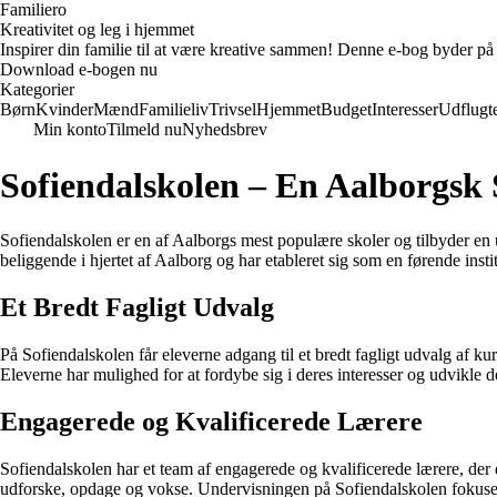
Familiero
Kreativitet og leg i hjemmet
Inspirer din familie til at være kreative sammen! Denne e-bog byder på 
Download e-bogen nu
Kategorier
Børn
Kvinder
Mænd
Familieliv
Trivsel
Hjemmet
Budget
Interesser
Udflugt
Min konto
Tilmeld nu
Nyhedsbrev
Sofiendalskolen – En Aalborgsk 
Sofiendalskolen er en af Aalborgs mest populære skoler og tilbyder en 
beliggende i hjertet af Aalborg og har etableret sig som en førende ins
Et Bredt Fagligt Udvalg
På Sofiendalskolen får eleverne adgang til et bredt fagligt udvalg af 
Eleverne har mulighed for at fordybe sig i deres interesser og udvikle 
Engagerede og Kvalificerede Lærere
Sofiendalskolen har et team af engagerede og kvalificerede lærere, der 
udforske, opdage og vokse. Undervisningen på Sofiendalskolen fokusere