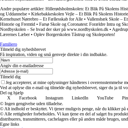
Andre populære artikler:
Hillerødsholmskolen: Et Blik På Skolens Hist
og Uddannelse
•
Kirkebakkeskolen Vejle – Et Blik På Skolens Histori
Kernehuset Nørrebro – Et Fællesskab for Alle
•
Vallensbæk Skole – E
Historie og Fremtid
•
Farsø Skole og Coronatest: Forældre Intra og Sk
Nordbyskolen – Se hvad der sker på www.nordbyskolen.dk
•
Agedrup 
Lærernes Læber
•
Oplev Borgerskolen Tåstrup og Skoleporten!
Familiero
Tilmeld dig nyhedsbrevet
Få inspiration, viden og små genveje direkte i din indbakke.
Angiv din e-mailadresse
Tilmeld dig
Jeg accepterer, at mine oplysninger håndteres i overensstemmelse m
Ved at oplyse din e-mail og tilmelde dig nyhedsbrevet, siger du ja til vo
Del og hjælp
X
Facebook
Instagram
LinkedIn
YouTube
Pin
© Ingen gengivelse uden tilladelse.
© Alt indhold er beskyttet. Vi tjener muligvis penge, når du klikker på e
© Alle rettigheder forbeholdes. Vi kan tjene en del af salget fra produk
distribueres, transmitteres, cachelagres eller på anden måde bruges, und
Egne links