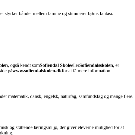
et styrker båndet mellem familie og stimulerer børns fantasi.
olen
, også kendt som
Sofiendal Skole
eller
Sofiendalsskolen
, er
side på
www.sofiendalskolen.dk
for at få mere information.
runder matematik, dansk, engelsk, naturfag, samfundsfag og mange flere.
misk og støttende læringsmiljø, der giver eleverne mulighed for at
nkning.