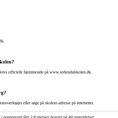
dk.
skolen?
eres officielle hjemmeside på www.sofiendalskolen.dk.
rg?
onsværktøjer eller søge på skolens adresse på internettet.
 i gennemsnit fået
3.8
stjerner baseret på
40
anmeldelser