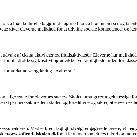
a forskellige kulturelle baggrunde og med forskellige interesser og tal
. Dette giver eleverne mulighed for at udvikle sociale kompetencer og læ
dvalg af ekstra aktiviteter og fritidsaktiviteter. Eleverne har mulighed 
d for at udfolde sig kreativt og udvikle nye færdigheder uden for klasse
en for uddannelse og læring i Aalborg.”
som afgørende for elevernes succes. Skolen arrangerer regelmæssige for
tærkt partnerskab mellem skolen og forældrene og sikrer, at elevernes be
olkeskolealderen. Med et bredt fagligt udvalg, engagerede lærere, et mang
side
www.sofiendalskolen.dk
for at lære mere om deres tilbud og indm