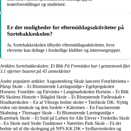
teaterforestillinger og studieture.
Er der muligheder for eftermiddagsaktiviteter på
Sortebakkeskolen?
Ja, Sortebakkeskolen tilbyder eftermiddagsaktiviteter, hvor
eleverne kan deltage i forskellige klubber og interessegrupper.
Artiklen Sortebakkeskolen: Et Blik På Fremtiden har i gennemsnit fået
3.1
stjerner baseret på
45
anmeldelser
Andre populære artikler:
Augustenborg Skole lancerer Forældreintra
•
Pårup Skole – Et Blomstrende Læringsmiljø
•
Egebjergskolen
Horsens: Forældre- og Elevintra
•
Langmarkskolen Horsens – Et Blik
På Skolens Historie
•
Blågård Skole – Et Blomstrende Fællesskab
•
Houlkærskolen – En af Viborgs bedste skoler
•
TimSkole DK: Nyttig
viden om timskole og dets fordele
•
Kålormen – En Fascinerende
Skabning
•
Thorsager Skole – Et Blomstrende Læringsmiljø
•
Karrebæk Skole – Et Smil på Læben for Alle Elever
•
Frederiks Skole
– En Skole med Stolte Traditioner
•
Nørrebro Park Skole – Få det
bedste ud af din skolegang på NPS.KK.DK
•
Sydhavnsskolen og