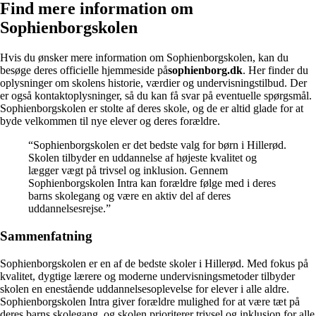
Find mere information om
Sophienborgskolen
Hvis du ønsker mere information om Sophienborgskolen, kan du
besøge deres officielle hjemmeside på
sophienborg.dk
. Her finder du
oplysninger om skolens historie, værdier og undervisningstilbud. Der
er også kontaktoplysninger, så du kan få svar på eventuelle spørgsmål.
Sophienborgskolen er stolte af deres skole, og de er altid glade for at
byde velkommen til nye elever og deres forældre.
“Sophienborgskolen er det bedste valg for børn i Hillerød.
Skolen tilbyder en uddannelse af højeste kvalitet og
lægger vægt på trivsel og inklusion. Gennem
Sophienborgskolen Intra kan forældre følge med i deres
barns skolegang og være en aktiv del af deres
uddannelsesrejse.”
Sammenfatning
Sophienborgskolen er en af de bedste skoler i Hillerød. Med fokus på
kvalitet, dygtige lærere og moderne undervisningsmetoder tilbyder
skolen en enestående uddannelsesoplevelse for elever i alle aldre.
Sophienborgskolen Intra giver forældre mulighed for at være tæt på
deres barns skolegang, og skolen prioriterer trivsel og inklusion for alle