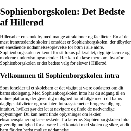
Sophienborgskolen: Det Bedste
af Hillerød
Hillerød er en smuk by med mange attraktioner og faciliteter. En af de
mest fremtrædende skoler i området er Sophienborgskolen, der tilbyder
en enestående uddannelsesoplevelse for børn i alle aldre.
Sophienborgskolen er kendt for sit fokus på kvalitet, dygtige lærere og
moderne undervisningsmetoder. Her kan du læse mere om, hvorfor
Sophienborgskolen er det bedste valg for elever i Hillerød.
Velkommen til Sophienborgskolen intra
Som forælder til et skolebarn er det vigtigt at være opdateret om dit
barns skolegang. Med Sophienborgskolen Intra har du adgang til en
online platform, der giver dig mulighed for at følge med i dit barns
daglige aktiviteter og resultater. Intra-systemet er brugervenligt og
intuitivt, hvilket gør det let at navigere og finde de nødvendige
oplysninger. Du kan nemt finde oplysninger om lektier,
eksamensplaner og læsebeskeder fra lærerne. Sophienborgskolen Intra
giver dig mulighed for at være i tæt kontakt med skolen og sikre, at dit
barn får den bedst mulige uddannelse.