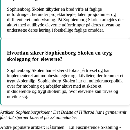
Sophienborg Skolen tilbyder en bred vifte af faglige
udfordringer, herunder projektarbejde, talentprogrammer og
differentieret undervisning. På Sophienborg Skolen arbejdes der
aktivt med at tilbyde eleverne udfordringer på deres niveau og
understøtte deres læring i forskellige faglige områder.
Hvordan sikrer Sophienborg Skolen en tryg
skolegang for eleverne?
Sophienborg Skolen har et stærkt fokus på trivsel og har
implementeret antimobbestrategier og aktiviteter, der fremmer et
trygt skolemiljø. Sophienborg Skolen har en nultolerancepolitik
over for mobning og arbejder aktivt med at skabe et
inkluderende og trygt skolemiljø, hvor eleverne kan trives og
udvikle sig.
Artiklen Sophienborgskolen: Det Bedste af Hillerød har i gennemsnit
fået
3.2
stjerner baseret på
23
anmeldelser
Andre populære artikler:
Kålormen – En Fascinerende Skabning
•