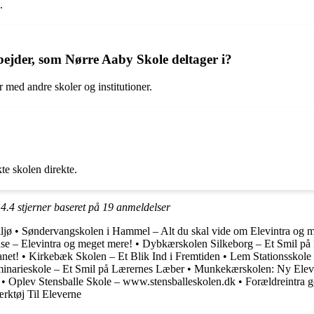
.
bejder, som Nørre Aaby Skole deltager i?
 med andre skoler og institutioner.
te skolen direkte.
t
4.4
stjerner baseret på
19
anmeldelser
ljø
•
Søndervangskolen i Hammel – Alt du skal vide om Elevintra og m
e – Elevintra og meget mere!
•
Dybkærskolen Silkeborg – Et Smil på
anet!
•
Kirkebæk Skolen – Et Blik Ind i Fremtiden
•
Lem Stationsskole
inarieskole – Et Smil på Lærernes Læber
•
Munkekærskolen: Ny Elevin
•
Oplev Stensballe Skole – www.stensballeskolen.dk
•
Forældreintra g
ærktøj Til Eleverne