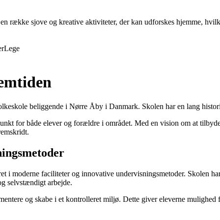
en række sjove og kreative aktiviteter, der kan udforskes hjemme, hvilk
er
Lege
remtiden
eskole beliggende i Nørre Åby i Danmark. Skolen har en lang historie 
punkt for både elever og forældre i området. Med en vision om at tilby
remskridt.
sningsmetoder
et i moderne faciliteter og innovative undervisningsmetoder. Skolen har
g selvstændigt arbejde.
entere og skabe i et kontrolleret miljø. Dette giver eleverne mulighed