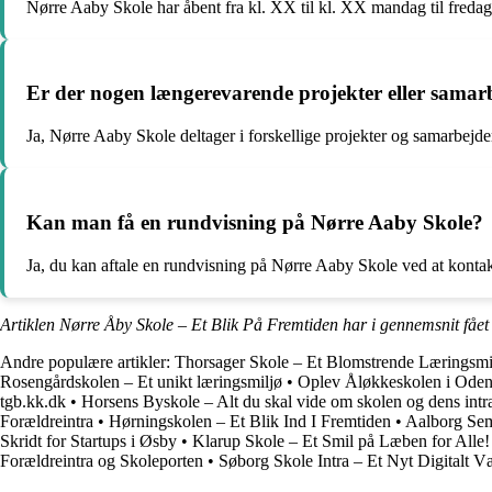
Nørre Aaby Skole har åbent fra kl. XX til kl. XX mandag til fredag
Er der nogen længerevarende projekter eller samar
Ja, Nørre Aaby Skole deltager i forskellige projekter og samarbejder
Kan man få en rundvisning på Nørre Aaby Skole?
Ja, du kan aftale en rundvisning på Nørre Aaby Skole ved at kontak
Artiklen Nørre Åby Skole – Et Blik På Fremtiden har i gennemsnit fåe
Andre populære artikler:
Thorsager Skole – Et Blomstrende Læringsmi
Rosengårdskolen – Et unikt læringsmiljø
•
Oplev Åløkkeskolen i Odens
tgb.kk.dk
•
Horsens Byskole – Alt du skal vide om skolen og dens intr
Forældreintra
•
Hørningskolen – Et Blik Ind I Fremtiden
•
Aalborg Sem
Skridt for Startups i Øsby
•
Klarup Skole – Et Smil på Læben for Alle!
Forældreintra og Skoleporten
•
Søborg Skole Intra – Et Nyt Digitalt V