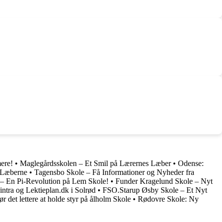
ere!
•
Maglegårdsskolen – Et Smil på Lærernes Læber
•
Odense:
 Læberne
•
Tagensbo Skole – Få Informationer og Nyheder fra
 – En Pi-Revolution på Lem Skole!
•
Funder Kragelund Skole – Nyt
tra og Lektieplan.dk i Solrød
•
FSO.Starup Øsby Skole – Et Nyt
ør det lettere at holde styr på ålholm Skole
•
Rødovre Skole: Ny