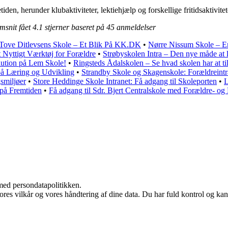
den, herunder klubaktiviteter, lektiehjælp og forskellige fritidsaktivitet
msnit fået
4.1
stjerner baseret på
45
anmeldelser
Tove Ditlevsens Skole – Et Blik På KK.DK
•
Nørre Nissum Skole – En
 Nyttigt Værktøj for Forældre
•
Strøbyskolen Intra – Den nye måde at 
lution på Lem Skole!
•
Ringsteds Ådalskolen – Se hvad skolen har at 
å Læring og Udvikling
•
Strandby Skole og Skagenskole: Forældreint
smiljøer
•
Store Heddinge Skole Intranet: Få adgang til Skoleporten
•
L
 på Fremtiden
•
Få adgang til Sdr. Bjert Centralskole med Forældre- og 
med persondatapolitikken.
vores vilkår og vores håndtering af dine data. Du har fuld kontrol og kan 