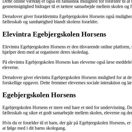
Dette online værktøj er også en fantastisk mulighed for forældre til a
gennemsigtighed bidrager til et tættere samarbejde mellem skolen og f
Derudover giver forældreintra Egebjergskolen Horsens også mulighed for
fællesskab og samhørighed blandt skolens forældre.
Elevintra Egebjergskolen Horsens
Elevintra Egebjergskolen Horsens er den tilsvarende online platform, 
hjælper dem med at organisere deres skoledag.
På elevintra Egebjergskolen Horsens kan eleverne også læse meddelelser
eleverne.
Derudover giver elevintra Egebjergskolen Horsens mulighed for at del
forskellige opgaver. Dette fremmer elevernes sociale interaktion og læ
Egebjergskolen Horsens
Egebjergskolen Horsens er mere end bare et sted for undervisning. Det e
fællesskab og sikre et godt samarbejde mellem skolen, eleverne og der
Hvis du er forælder til et barn, der går på Egebjergskolen Horsens, er
at følge med i dit barns skolegang.