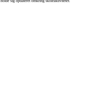
olde sig opdateret omkring skoleaktiviteter.