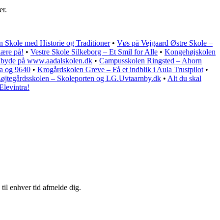
er.
 Skole med Historie og Traditioner
•
Vøs på Vejgaard Østre Skole –
lære på!
•
Vestre Skole Silkeborg – Et Smil for Alle
•
Kongehøjskolen
tilbyde på www.aadalskolen.dk
•
Campusskolen Ringsted – Ahorn
ra og 9640
•
Krogårdskolen Greve – Få et indblik i Aula Trustpilot
•
øjtegårdsskolen – Skoleporten og LG.Uvtaarnby.dk
•
Alt du skal
Elevintra!
til enhver tid afmelde dig.