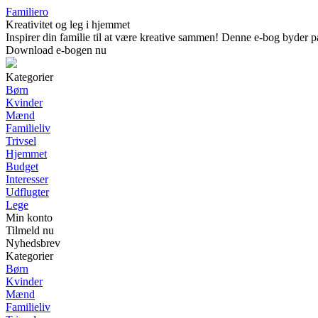
Familiero
Kreativitet og leg i hjemmet
Inspirer din familie til at være kreative sammen! Denne e-bog byder på
Download e-bogen nu
Kategorier
Børn
Kvinder
Mænd
Familieliv
Trivsel
Hjemmet
Budget
Interesser
Udflugter
Lege
Min konto
Tilmeld nu
Nyhedsbrev
Kategorier
Børn
Kvinder
Mænd
Familieliv