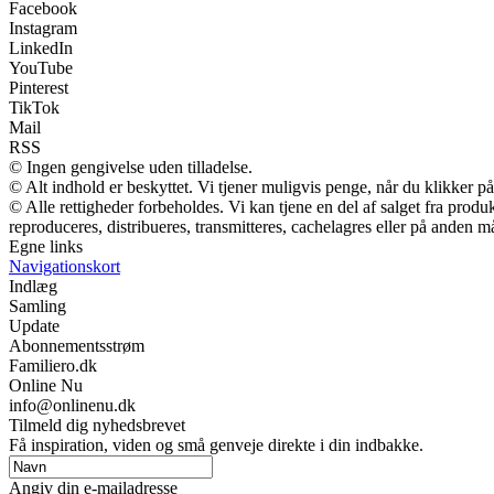
Facebook
Instagram
LinkedIn
YouTube
Pinterest
TikTok
Mail
RSS
© Ingen gengivelse uden tilladelse.
© Alt indhold er beskyttet. Vi tjener muligvis penge, når du klikker på
© Alle rettigheder forbeholdes. Vi kan tjene en del af salget fra prod
reproduceres, distribueres, transmitteres, cachelagres eller på anden m
Egne links
Navigationskort
Indlæg
Samling
Update
Abonnementsstrøm
Familiero.dk
Online Nu
info@onlinenu.dk
Tilmeld dig nyhedsbrevet
Få inspiration, viden og små genveje direkte i din indbakke.
Angiv din e-mailadresse