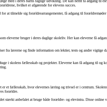
t følge med i deres barns faglige udvikling. De kan nemt få adgang til e
orældrene, hvilket er afgørende for elevens succes.
 at tilmelde sig forældrearrangementer, få adgang til forældremøder og d
som eleverne bruger i deres daglige skoleliv. Her kan eleverne få adga
 fra lærerne og finde information om lektier, tests og andre vigtige dat
tage i skolens fællesskab og projekter. Eleverne kan få adgang til og
ring.
r et fællesskab, hvor elevernes læring og trivsel er i centrum. Skolens 
es forældre.
 det stærkt anbefalet at bruge både forældre- og elevintra. Disse online