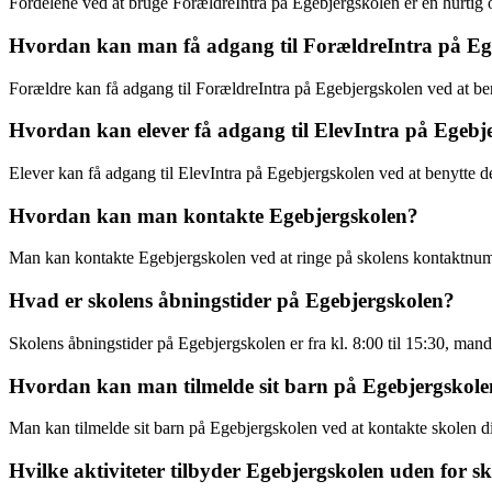
Fordelene ved at bruge ForældreIntra på Egebjergskolen er en hurtig 
Hvordan kan man få adgang til ForældreIntra på Eg
Forældre kan få adgang til ForældreIntra på Egebjergskolen ved at ben
Hvordan kan elever få adgang til ElevIntra på Egebj
Elever kan få adgang til ElevIntra på Egebjergskolen ved at benytte de
Hvordan kan man kontakte Egebjergskolen?
Man kan kontakte Egebjergskolen ved at ringe på skolens kontaktnumme
Hvad er skolens åbningstider på Egebjergskolen?
Skolens åbningstider på Egebjergskolen er fra kl. 8:00 til 15:30, manda
Hvordan kan man tilmelde sit barn på Egebjergskol
Man kan tilmelde sit barn på Egebjergskolen ved at kontakte skolen di
Hvilke aktiviteter tilbyder Egebjergskolen uden for s