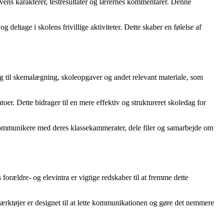
levens karakterer, testresultater og lærernes kommentarer. Denne
eltage i skolens frivillige aktiviteter. Dette skaber en følelse af
ng til skemalægning, skoleopgaver og andet relevant materiale, som
oer. Dette bidrager til en mere effektiv og struktureret skoledag for
 kommunikere med deres klassekammerater, dele filer og samarbejde om
forældre- og elevintra er vigtige redskaber til at fremme dette
 værktøjer er designet til at lette kommunikationen og gøre det nemmere