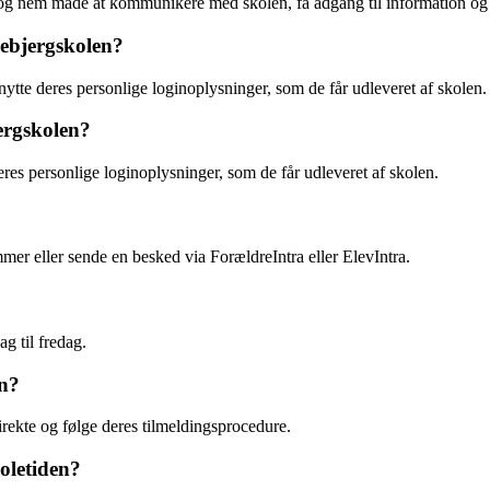
og nem måde at kommunikere med skolen, få adgang til information og h
ebjergskolen?
ytte deres personlige loginoplysninger, som de får udleveret af skolen.
ergskolen?
res personlige loginoplysninger, som de får udleveret af skolen.
r eller sende en besked via ForældreIntra eller ElevIntra.
g til fredag.
en?
rekte og følge deres tilmeldingsprocedure.
koletiden?