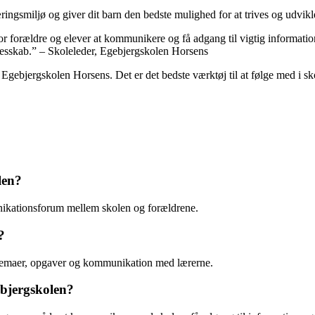
æringsmiljø og giver dit barn den bedste mulighed for at trives og udvikle
or forældre og elever at kommunikere og få adgang til vigtig informati
llesskab.” – Skoleleder, Egebjergskolen Horsens
 Egebjergskolen Horsens. Det er det bedste værktøj til at følge med i sko
len?
nikationsforum mellem skolen og forældrene.
?
skemaer, opgaver og kommunikation med lærerne.
ebjergskolen?