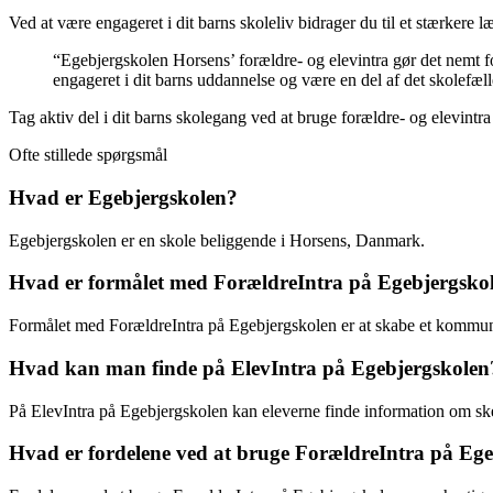
Ved at være engageret i dit barns skoleliv bidrager du til et stærkere l
“Egebjergskolen Horsens’ forældre- og elevintra gør det nemt f
engageret i dit barns uddannelse og være en del af det skolefæ
Tag aktiv del i dit barns skolegang ved at bruge forældre- og elevintra
Ofte stillede spørgsmål
Hvad er Egebjergskolen?
Egebjergskolen er en skole beliggende i Horsens, Danmark.
Hvad er formålet med ForældreIntra på Egebjergsko
Formålet med ForældreIntra på Egebjergskolen er at skabe et kommu
Hvad kan man finde på ElevIntra på Egebjergskolen
På ElevIntra på Egebjergskolen kan eleverne finde information om 
Hvad er fordelene ved at bruge ForældreIntra på Eg