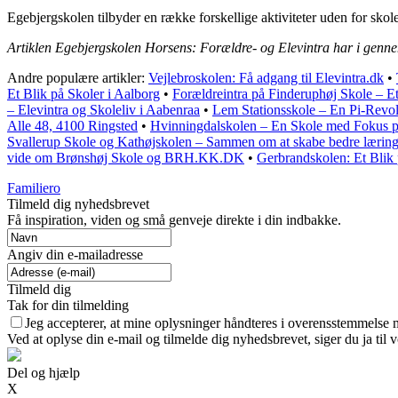
Egebjergskolen tilbyder en række forskellige aktiviteter uden for skoleti
Artiklen Egebjergskolen Horsens: Forældre- og Elevintra har i genne
Andre populære artikler:
Vejlebroskolen: Få adgang til Elevintra.dk
•
Et Blik på Skoler i Aalborg
•
Forældreintra på Finderuphøj Skole – Et
– Elevintra og Skoleliv i Aabenraa
•
Lem Stationsskole – En Pi-Revo
Alle 48, 4100 Ringsted
•
Hvinningdalskolen – En Skole med Fokus p
Svallerup Skole og Kathøjskolen – Sammen om at skabe bedre læring
vide om Brønshøj Skole og BRH.KK.DK
•
Gerbrandskolen: Et Blik
Familiero
Tilmeld dig nyhedsbrevet
Få inspiration, viden og små genveje direkte i din indbakke.
Angiv din e-mailadresse
Tilmeld dig
Tak for din tilmelding
Jeg accepterer, at mine oplysninger håndteres i overensstemmelse 
Ved at oplyse din e-mail og tilmelde dig nyhedsbrevet, siger du ja til 
Del og hjælp
X