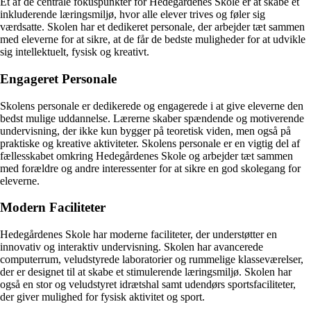
Et af de centrale fokuspunkter for Hedegårdenes Skole er at skabe et
inkluderende læringsmiljø, hvor alle elever trives og føler sig
værdsatte. Skolen har et dedikeret personale, der arbejder tæt sammen
med eleverne for at sikre, at de får de bedste muligheder for at udvikle
sig intellektuelt, fysisk og kreativt.
Engageret Personale
Skolens personale er dedikerede og engagerede i at give eleverne den
bedst mulige uddannelse. Lærerne skaber spændende og motiverende
undervisning, der ikke kun bygger på teoretisk viden, men også på
praktiske og kreative aktiviteter. Skolens personale er en vigtig del af
fællesskabet omkring Hedegårdenes Skole og arbejder tæt sammen
med forældre og andre interessenter for at sikre en god skolegang for
eleverne.
Modern Faciliteter
Hedegårdenes Skole har moderne faciliteter, der understøtter en
innovativ og interaktiv undervisning. Skolen har avancerede
computerrum, veludstyrede laboratorier og rummelige klasseværelser,
der er designet til at skabe et stimulerende læringsmiljø. Skolen har
også en stor og veludstyret idrætshal samt udendørs sportsfaciliteter,
der giver mulighed for fysisk aktivitet og sport.