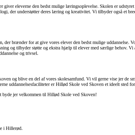
der giver eleverne den bedst mulige læringsoplevelse. Skolen er udstyre
gi, der understøtter deres læring og kreativitet. Vi tilbyder også et bre
m, der brænder for at give vores elever den bedst mulige uddannelse. Vo
visning og tilbyder støtte og ekstra hjælp til elever med særlige behov. 
dannelse og trivsel.
d Skoven og blive en del af vores skolesamfund. Vi vil gerne vise jer de
e uddannelsesfaciliteter er Hillød Skole ved Skoven et ideelt sted for
 at byde jer velkommen til Hillød Skole ved Skoven!
 i Hillerød.