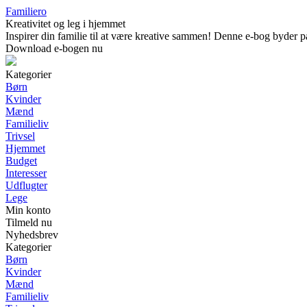
Familiero
Kreativitet og leg i hjemmet
Inspirer din familie til at være kreative sammen! Denne e-bog byder på
Download e-bogen nu
Kategorier
Børn
Kvinder
Mænd
Familieliv
Trivsel
Hjemmet
Budget
Interesser
Udflugter
Lege
Min konto
Tilmeld nu
Nyhedsbrev
Kategorier
Børn
Kvinder
Mænd
Familieliv