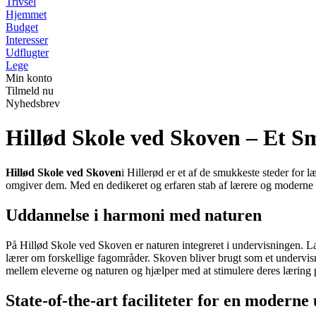
Trivsel
Hjemmet
Budget
Interesser
Udflugter
Lege
Min konto
Tilmeld nu
Nyhedsbrev
Hillød Skole ved Skoven – Et S
Hillød Skole ved Skoven
i Hillerød er et af de smukkeste steder for
omgiver dem. Med en dedikeret og erfaren stab af lærere og moderne fa
Uddannelse i harmoni med naturen
På Hillød Skole ved Skoven er naturen integreret i undervisningen. Lær
lærer om forskellige fagområder. Skoven bliver brugt som et undervis
mellem eleverne og naturen og hjælper med at stimulere deres læring 
State-of-the-art faciliteter for en moderne