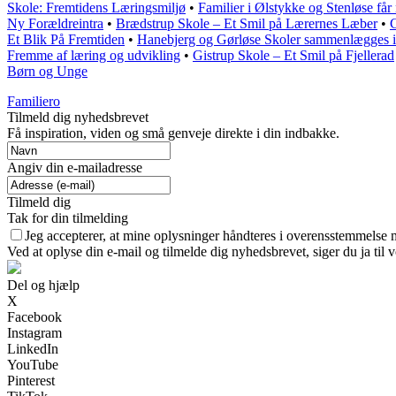
Skole: Fremtidens Læringsmiljø
•
Familier i Ølstykke og Stenløse få
Ny Forældreintra
•
Brædstrup Skole – Et Smil på Lærernes Læber
•
C
Et Blik På Fremtiden
•
Hanebjerg og Gørløse Skoler sammenlægges 
Fremme af læring og udvikling
•
Gistrup Skole – Et Smil på Fjellerad
Børn og Unge
Familiero
Tilmeld dig nyhedsbrevet
Få inspiration, viden og små genveje direkte i din indbakke.
Angiv din e-mailadresse
Tilmeld dig
Tak for din tilmelding
Jeg accepterer, at mine oplysninger håndteres i overensstemmelse 
Ved at oplyse din e-mail og tilmelde dig nyhedsbrevet, siger du ja til 
Del og hjælp
X
Facebook
Instagram
LinkedIn
YouTube
Pinterest