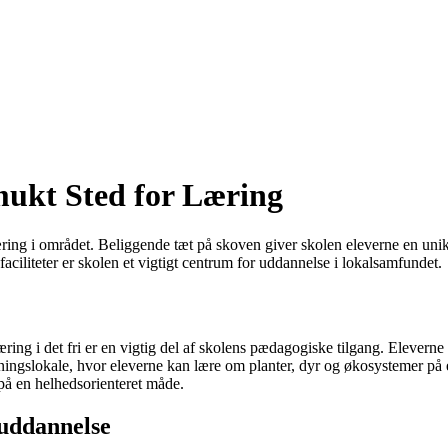
mukt Sted for Læring
 læring i området. Beliggende tæt på skoven giver skolen eleverne en uni
ciliteter er skolen et vigtigt centrum for uddannelse i lokalsamfundet.
ing i det fri er en vigtig del af skolens pædagogiske tilgang. Eleverne
ningslokale, hvor eleverne kan lære om planter, dyr og økosystemer på
på en helhedsorienteret måde.
 uddannelse