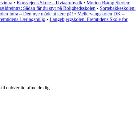
evintra
•
Korsvejens Skole – Uvtaarnby.dk
•
Morten Børup Skolen:
rældreintra: Sådan får du styr på Rolighedsskolen
•
Sortebakkeskolen:
olen Intra – Den nye måde at lære på!
•
Mellervangskolen DK –
remtidens Læringsmiljø
•
Langebjergskolen: Fremtidens Skole for
til enhver tid afmelde dig.