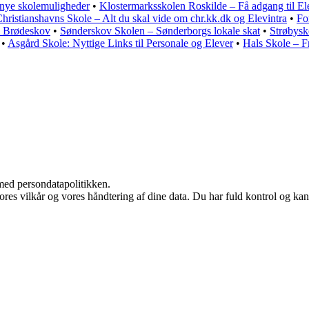
r nye skolemuligheder
•
Klostermarksskolen Roskilde – Få adgang til El
hristianshavns Skole – Alt du skal vide om chr.kk.dk og Elevintra
•
Fo
i Brødeskov
•
Sønderskov Skolen – Sønderborgs lokale skat
•
Strøbysk
•
Asgård Skole: Nyttige Links til Personale og Elever
•
Hals Skole – F
med persondatapolitikken.
vores vilkår og vores håndtering af dine data. Du har fuld kontrol og kan 