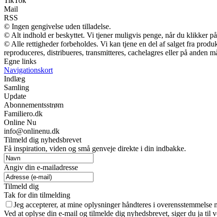
TikTok
Mail
RSS
© Ingen gengivelse uden tilladelse.
© Alt indhold er beskyttet. Vi tjener muligvis penge, når du klikker på
© Alle rettigheder forbeholdes. Vi kan tjene en del af salget fra prod
reproduceres, distribueres, transmitteres, cachelagres eller på anden m
Egne links
Navigationskort
Indlæg
Samling
Update
Abonnementsstrøm
Familiero.dk
Online Nu
info@onlinenu.dk
Tilmeld dig nyhedsbrevet
Få inspiration, viden og små genveje direkte i din indbakke.
Angiv din e-mailadresse
Tilmeld dig
Tak for din tilmelding
Jeg accepterer, at mine oplysninger håndteres i overensstemmelse 
Ved at oplyse din e-mail og tilmelde dig nyhedsbrevet, siger du ja til 