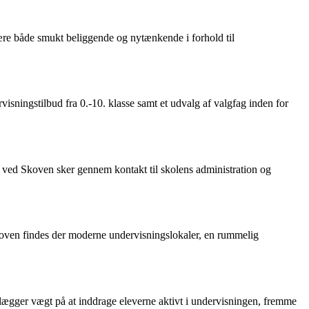
ære både smukt beliggende og nytænkende i forhold til
sningstilbud fra 0.-10. klasse samt et udvalg af valgfag inden for
n ved Skoven sker gennem kontakt til skolens administration og
koven findes der moderne undervisningslokaler, en rummelig
gger vægt på at inddrage eleverne aktivt i undervisningen, fremme