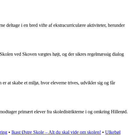
 deltage i en bred vifte af ekstracurriculære aktiviteter, herunder
Skolen ved Skoven vægtes højt, og der sikres regelmæssig dialog
r at skabe et miljø, hvor eleverne trives, udvikler sig og får
dtager primært elever fra skoledistrikterne i og omkring Hillerød.
ring
•
Ikast Østre Skole – Alt du skal vide om skolen!
•
Ulkebøl