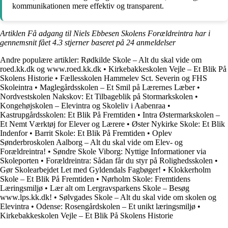
kommunikationen mere effektiv og transparent.
Artiklen Få adgang til Niels Ebbesen Skolens Forældreintra har i
gennemsnit fået
4.3
stjerner baseret på
24
anmeldelser
Andre populære artikler:
Rødkilde Skole – Alt du skal vide om
roed.kk.dk og www.roed.kk.dk
•
Kirkebakkeskolen Vejle – Et Blik På
Skolens Historie
•
Fællesskolen Hammelev Sct. Severin og FHS
Skoleintra
•
Maglegårdsskolen – Et Smil på Lærernes Læber
•
Nordvestskolen Nakskov: Et Tilbageblik på Stormarkskolen
•
Kongehøjskolen – Elevintra og Skoleliv i Aabenraa
•
Kastrupgårdsskolen: Et Blik På Fremtiden
•
Intra Østermarkskolen –
Et Nemt Værktøj for Elever og Lærere
•
Øster Nykirke Skole: Et Blik
Indenfor
•
Barrit Skole: Et Blik På Fremtiden
•
Oplev
Sønderbroskolen Aalborg – Alt du skal vide om Elev- og
Forældreintra!
•
Søndre Skole Viborg: Nyttige Informationer via
Skoleporten
•
Forældreintra: Sådan får du styr på Rolighedsskolen
•
Gør Skolearbejdet Let med Gyldendals Fagbøger!
•
Klokkerholm
Skole – Et Blik På Fremtiden
•
Nørholm Skole: Fremtidens
Læringsmiljø
•
Lær alt om Lergravsparkens Skole – Besøg
www.lps.kk.dk!
•
Sølvgades Skole – Alt du skal vide om skolen og
Elevintra
•
Odense: Rosengårdskolen – Et unikt læringsmiljø
•
Kirkebakkeskolen Vejle – Et Blik På Skolens Historie