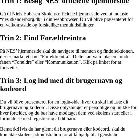
Trin 1: Besøg NES’ officielle hjemmeside
Gå til Niels Ebbesen Skolens officielle hjemmeside ved at indtaste
“nes-skanderborg.dk” i din webbrowser. Du vil blive præsenteret for
en velkomstside og forskellige menuindstillinger.
Trin 2: Find Forældreintra
På NES’ hjemmeside skal du navigere til menuen og finde sektionen,
der er markeret som “Forældreintra”. Dette kan være placeret under
fanen “Forældre” eller “Kommunikation”. Klik på linket for at
fortsætte.
Trin 3: Log ind med dit brugernavn og
kodeord
Du vil blive præsenteret for en login-side, hvor du skal indtaste dit
brugernavn og kodeord. Disse oplysninger er personlige og unikke for
hver forælder, og du bør have modtaget dem ved skolens start eller i
forbindelse med registrering af dit barn.
Bemærk:
Hvis du har glemt dit brugernavn eller kodeord, skal du
kontakte skolens administration for at få hjælp til at genskabe