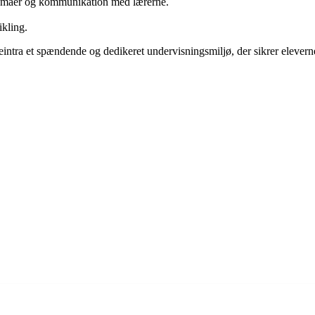
kemaer og kommunikation med lærerne.
ikling.
tra et spændende og dedikeret undervisningsmiljø, der sikrer eleverne