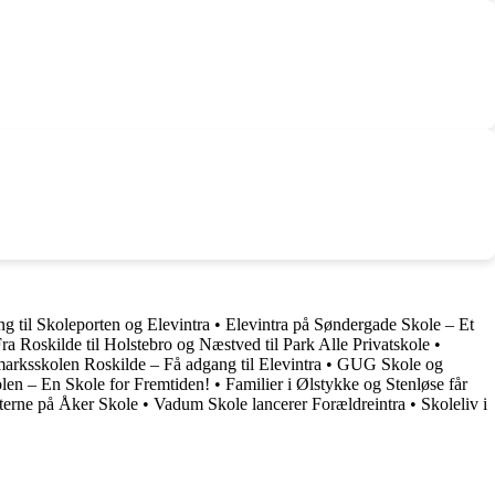
g til Skoleporten og Elevintra
•
Elevintra på Søndergade Skole – Et
ra Roskilde til Holstebro og Næstved til Park Alle Privatskole
•
arksskolen Roskilde – Få adgang til Elevintra
•
GUG Skole og
len – En Skole for Fremtiden!
•
Familier i Ølstykke og Stenløse får
terne på Åker Skole
•
Vadum Skole lancerer Forældreintra
•
Skoleliv i