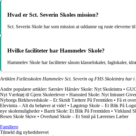
Hvad er Sct. Severin Skoles mission?
Sct. Severin Skole har som mission at uddanne og ruste eleverne til
Hvilke faciliteter har Hammelev Skole?
Hammelev Skole har faciliteter såsom klasselokaler, faglokaler, idr
Artiklen Fællesskolen Hammelev Sct. Severin og FHS Skoleintra har i
Andre populære artikler:
Særslev Hårslev Skole: Nyt Skoleintra
•
GUG 
Nyt Værktøj til Gjern Skoleelever
•
Hanssted Skole: Nyt Intranet Give
Nyborgs Birkhovedskole – Et Skridt Tættere På Fremtiden
•
Få et ove
Elevintra – Alt du behøver at vide!
•
Løgstrup Skole – Et Blik På Logs
nye skolemuligheder
•
Barrit Skole: Et Blik På Fremtiden
•
Virklund Sk
Resen Skole Skive
•
Overlund Skole – Et Smil på Lærernes Læber
Familiero
Tilmeld dig nyhedsbrevet