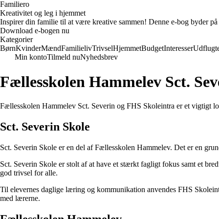
Familiero
Kreativitet og leg i hjemmet
Inspirer din familie til at være kreative sammen! Denne e-bog byder på 
Download e-bogen nu
Kategorier
Børn
Kvinder
Mænd
Familieliv
Trivsel
Hjemmet
Budget
Interesser
Udflugt
Min konto
Tilmeld nu
Nyhedsbrev
Fællesskolen Hammelev Sct. Sev
Fællesskolen Hammelev Sct. Severin og FHS Skoleintra er et vigtigt lok
Sct. Severin Skole
Sct. Severin Skole er en del af Fællesskolen Hammelev. Det er en grundsk
Sct. Severin Skole er stolt af at have et stærkt fagligt fokus samt et br
god trivsel for alle.
Til elevernes daglige læring og kommunikation anvendes FHS Skoleintra
med lærerne.
Fællesskolen Hammelev