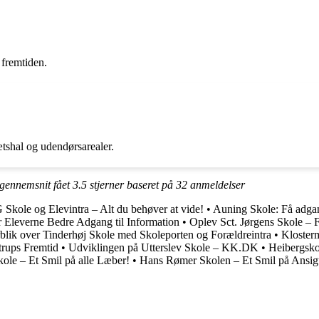
 fremtiden.
ætshal og udendørsarealer.
 gennemsnit fået
3.5
stjerner baseret på
32
anmeldelser
Skole og Elevintra – Alt du behøver at vide!
•
Auning Skole: Få adgan
r Eleverne Bedre Adgang til Information
•
Oplev Sct. Jørgens Skole – F
rblik over Tinderhøj Skole med Skoleporten og Forældreintra
•
Klosterm
trups Fremtid
•
Udviklingen på Utterslev Skole – KK.DK
•
Heibergsko
ole – Et Smil på alle Læber!
•
Hans Rømer Skolen – Et Smil på Ansig