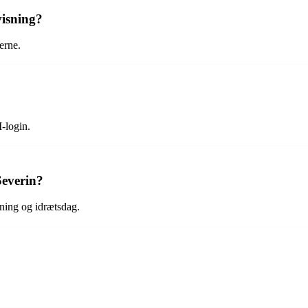
visning?
verne.
-login.
Severin?
tning og idrætsdag.