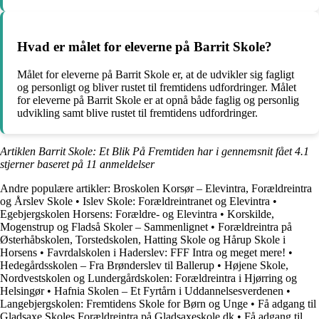
Hvad er målet for eleverne på Barrit Skole?
Målet for eleverne på Barrit Skole er, at de udvikler sig fagligt
og personligt og bliver rustet til fremtidens udfordringer. Målet
for eleverne på Barrit Skole er at opnå både faglig og personlig
udvikling samt blive rustet til fremtidens udfordringer.
Artiklen Barrit Skole: Et Blik På Fremtiden har i gennemsnit fået
4.1
stjerner baseret på
11
anmeldelser
Andre populære artikler:
Broskolen Korsør – Elevintra, Forældreintra
og Årslev Skole
•
Islev Skole: Forældreintranet og Elevintra
•
Egebjergskolen Horsens: Forældre- og Elevintra
•
Korskilde,
Mogenstrup og Fladså Skoler – Sammenlignet
•
Forældreintra på
Østerhåbskolen, Torstedskolen, Hatting Skole og Hårup Skole i
Horsens
•
Favrdalskolen i Haderslev: FFF Intra og meget mere!
•
Hedegårdsskolen – Fra Brønderslev til Ballerup
•
Højene Skole,
Nordvestskolen og Lundergårdskolen: Forældreintra i Hjørring og
Helsingør
•
Hafnia Skolen – Et Fyrtårn i Uddannelsesverdenen
•
Langebjergskolen: Fremtidens Skole for Børn og Unge
•
Få adgang til
Gladsaxe Skoles Forældreintra på Gladsaxeskole.dk
•
Få adgang til