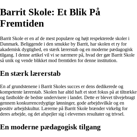
Barrit Skole: Et Blik På
Fremtiden
Barrit Skole er en af de mest populære og højt respekterede skoler i
Danmark. Beliggende i den smukke by Barrit, har skolen et ry for
akademisk dygtighed, en stærk lærerstab og en moderne pædagogisk
tilgang. I denne artikel vil vi se nærmere på, hvad der gør Barrit Skole
så unik og vende blikket mod fremtiden for denne institution.
En stærk lærerstab
En af grundstenene i Barrit Skoles succes er dens dedikerede og
kompetente lærerstab. Skolen har altid haft et stort fokus på at tiltrække
og fastholde de bedste undervisere i landet. Dette er blevet tilvejebragt
gennem konkurrencedygtige lønninger, gode arbejdsvilkår og en
positiv arbejdskultur. Lærerne på Barrit Skole brænder virkelig for
deres arbejde, og det afspejler sig i elevernes resultater og trivsel.
En moderne pædagogisk tilgang