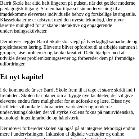
Barrit Skole har altid haft fingeren på pulsen, når det gælder moderne
pædagogisk tilgang. Skolen har tilpasset sin undervisning til at
imødekomme elevernes individuelle behov og forskellige læringsstile.
Klasselokalerne er udstyret med den nyeste teknologi, der giver
lærerne mulighed for at skabe interaktive og engagerende
undervisningsaktiviteter.
Derudover lægger Barrit Skole stor vægt på tværfagligt samarbejde og
projektbaseret læring. Eleverne bliver opfordret til at arbejde sammen i
grupper, løse problemer og tænke kreativt. Dette hjælper med at
udvikle deres problemløsningsevner og forbereder dem på fremtidige
udfordringer.
Et nyt kapitel
I de kommende år ser Barrit Skole frem til at tage et større skridt ind i
fremtiden. Skolen har planer om at bygge nye faciliteter, der vil give
eleverne endnu flere muligheder for at udforske og lære. Disse nye
faciliteter vil omfatte laboratorier, værksteder og moderne
undervisningslokaler, der vil styrke skolens fokus på naturvidenskab,
teknologi, ingeniørarbejde og håndværk.
Derudover forbereder skolen sig også på at integrere teknologi endnu
mere i undervisningen. Inklusion af digitale værktøjer og online