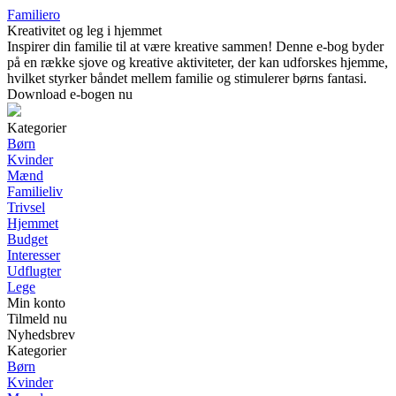
Familiero
Kreativitet og leg i hjemmet
Inspirer din familie til at være kreative sammen! Denne e-bog byder
på en række sjove og kreative aktiviteter, der kan udforskes hjemme,
hvilket styrker båndet mellem familie og stimulerer børns fantasi.
Download e-bogen nu
Kategorier
Børn
Kvinder
Mænd
Familieliv
Trivsel
Hjemmet
Budget
Interesser
Udflugter
Lege
Min konto
Tilmeld nu
Nyhedsbrev
Kategorier
Børn
Kvinder