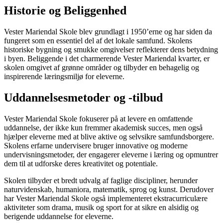
Historie og Beliggenhed
Vester Mariendal Skole blev grundlagt i 1950’erne og har siden da
fungeret som en essentiel del af det lokale samfund. Skolens
historiske bygning og smukke omgivelser reflekterer dens betydning
i byen. Beliggende i det charmerende Vester Mariendal kvarter, er
skolen omgivet af grønne områder og tilbyder en behagelig og
inspirerende læringsmiljø for eleverne.
Uddannelsesmetoder og -tilbud
Vester Mariendal Skole fokuserer på at levere en omfattende
uddannelse, der ikke kun fremmer akademisk succes, men også
hjælper eleverne med at blive aktive og selvsikre samfundsborgere.
Skolens erfarne undervisere bruger innovative og moderne
undervisningsmetoder, der engagerer eleverne i læring og opmuntrer
dem til at udforske deres kreativitet og potentiale.
Skolen tilbyder et bredt udvalg af faglige discipliner, herunder
naturvidenskab, humaniora, matematik, sprog og kunst. Derudover
har Vester Mariendal Skole også implementeret ekstracurriculære
aktiviteter som drama, musik og sport for at sikre en alsidig og
berigende uddannelse for eleverne.