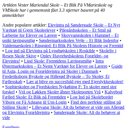
Artiklen Vester Mariendal Skole – Et Blik På VMarieskole og
VMSkole har i gennemsnit fået
3.3
stjerner baseret på
40
anmeldelser
Andre populære artikler:
Elevintra på Søndergade Skole – Et Nyt
Værktøj til Gjern Skoleelever
•
Pilegårdsskolen – Et Smil på
Læberne for Elever og Lærere
•
Skovvangskolen i Hammel – Et
unikt læringsmiljø
•
Søndermarksskolen Vejle – Et Blik Indenfor
•
Valdemarskolen i Ringsted: Et Blik På Skolens Historie og Fremtid
•
Log ind på Elevintra på Lynghøjskolen i Roskilde
•
Skoleliv i
Resen Skole Skive
•
Oplev Havrehedskolens Forældre- og
Elevintra!
•
Lind Skole: Fremtidens Læringsmiljø
•
Intra
Østermarkskolen – Et Nemt Værktøj for Elever og Lærere
•
Guide
til Aula, Login og Forældreintra på Skoler i Danmark
•
Frederiksborg Byskole og Hillerød Byskole – To Skoler, Et
Fællesskab
•
Lær at blive en succesfuld ejer med Ejerslykkeskolen!
•
Sophieskolen og Fjordskolen Nykøbing F: To skoler med stor
forskel
•
Vrå og Løkken Skoler åbner Skoleporten Vrå
•
Kalvebod
Fælled Skole: Et Blik på Fremtiden
•
Log Ind på Skolebordet
Viborg og Få Adgang til Uni-Login
•
Find den perfekte stilling på
Stilling Skole!
•
Lillevang Skole: Alt du behøver at vide om Allerød
og Elevintra Forældreintra
•
Søndergade Skole: Alt du behøver at
vide
Familiero