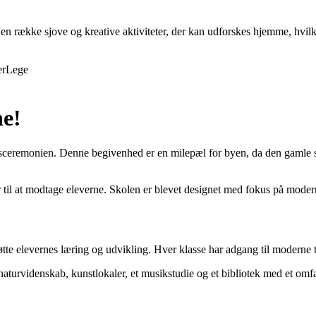
en række sjove og kreative aktiviteter, der kan udforskes hjemme, hvilk
er
Lege
ne!
 åbningsceremonien. Denne begivenhed er en milepæl for byen, da den g
ar til at modtage eleverne. Skolen er blevet designet med fokus på mode
støtte elevernes læring og udvikling. Hver klasse har adgang til moderne
 naturvidenskab, kunstlokaler, et musikstudie og et bibliotek med et omf