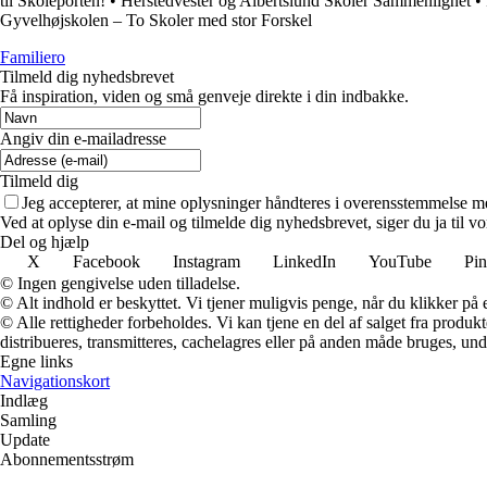
til Skoleporten!
•
Herstedvester og Albertslund Skoler Sammenlignet
•
Gyvelhøjskolen – To Skoler med stor Forskel
Familiero
Tilmeld dig nyhedsbrevet
Få inspiration, viden og små genveje direkte i din indbakke.
Angiv din e-mailadresse
Tilmeld dig
Jeg accepterer, at mine oplysninger håndteres i overensstemmelse m
Ved at oplyse din e-mail og tilmelde dig nyhedsbrevet, siger du ja til vo
Del og hjælp
X
Facebook
Instagram
LinkedIn
YouTube
Pin
© Ingen gengivelse uden tilladelse.
© Alt indhold er beskyttet. Vi tjener muligvis penge, når du klikker på e
© Alle rettigheder forbeholdes. Vi kan tjene en del af salget fra produk
distribueres, transmitteres, cachelagres eller på anden måde bruges, und
Egne links
Navigationskort
Indlæg
Samling
Update
Abonnementsstrøm