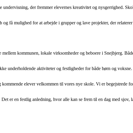
 undervisning, der fremmer elevernes kreativitet og nysgerrighed. Skolen
øb og få mulighed for at arbejde i grupper og lave projekter, der relaterer
de mellem kommunen, lokale virksomheder og beboere i Snejbjerg. Både ø
række underholdende aktiviteter og festligheder for både børn og voks
og kommende elever velkommen til vores nye skole. Vi er begejstrede fo
Det er en festlig anledning, hvor alle kan se frem til en dag med sjov, 