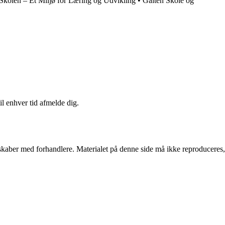
kolen – Et Miljø for Læring og Udvikling
•
Galten Skole og
il enhver tid afmelde dig.
erskaber med forhandlere. Materialet på denne side må ikke reproduceres,