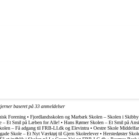
tjerner baseret på
33
anmeldelser
isk Forening
•
Fjordlandsskolen og Marbæk Skolen – Skolen i Skibby
 – Et Smil på Læben for Alle!
•
Hans Rømer Skolen – Et Smil på Ansi
olen – Få adgang til FRB-LI.dk og Elevintra
•
Oestre Skole Middelfa
gade Skole – Et Nyt Værktøj til Gjern Skoleelever
•
Herstedøster Skol