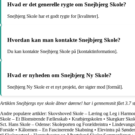
Hvad er det generelle rygte om Snejbjerg Skole?
Snejbjerg Skole har et godt rygte for [kvaliteter].
Hvordan kan man kontakte Snejbjerg Skole?
Du kan kontakte Snejbjerg Skole på [kontaktinformation].
Hvad er nyheden om Snejbjerg Ny Skole?
Snejbjerg Ny Skole er et nyt projekt, der sigter mod [formål].
Artiklen Snejbjergs nye skole åbner dørene! har i gennemsnit fået
3.7
s
Andre populære artikler:
Skovshoved Skole – Læring og Leg i Harmon
Skole – Et Blomstrende Fællesskab
•
Kratbjergskolen
•
Skægkær Skole
Sct. Hans Skole – Odense: Skoleporten og Forældreintra
•
Lindevangsk
Forside
•
Kålormen – En Fascinerende Skabning
•
Elevintra på Sønder