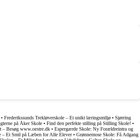
•
Frederikssunds Trekløverskole – Et unikt læringsmiljø
•
Sjørring
gterne på Åker Skole
•
Find den perfekte stilling på Stilling Skole!
•
rt – Besøg www.oestre.dk
•
Espergærde Skole: Ny Forældreintra og
e – Et Smil på Læben for Alle Elever
•
Grønnemose Skole: Få Adgang