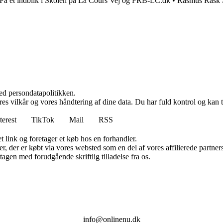
Få et indblik i Skolen på La Cours Vej og FRB-LC.dk
•
Rasmus Rask S
ed persondatapolitikken.
res vilkår og vores håndtering af dine data. Du har fuld kontrol og kan t
terest
TikTok
Mail
RSS
t link og foretager et køb hos en forhandler.
ter, der er købt via vores websted som en del af vores affilierede partn
tagen med forudgående skriftlig tilladelse fra os.
info@onlinenu.dk