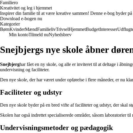
Familiero
Kreativitet og leg i hjemmet
Inspirer din familie til at være kreative sammen! Denne e-bog byder på 
Download e-bogen nu
Kategorier
Børn
Kvinder
Mænd
Familieliv
Trivsel
Hjemmet
Budget
Interesser
Udflugt
Min konto
Tilmeld nu
Nyhedsbrev
Snejbjergs nye skole åbner døre
Snejbjerg
har fået en ny skole, og alle er inviteret til at deltage i
undervisning og faciliteter.
Den nye skole, der har været under opførelse i flere måneder, er nu kl
Faciliteter og udstyr
Den nye skole byder på en bred vifte af faciliteter og udstyr, der skal 
Skolen har også indrettet specialiserede områder, såsom laboratorier til
Undervisningsmetoder og pædagogik