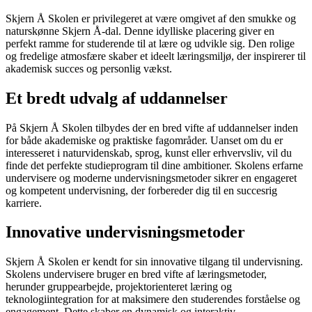
Skjern Å Skolen er privilegeret at være omgivet af den smukke og
naturskønne Skjern Å-dal. Denne idylliske placering giver en
perfekt ramme for studerende til at lære og udvikle sig. Den rolige
og fredelige atmosfære skaber et ideelt læringsmiljø, der inspirerer til
akademisk succes og personlig vækst.
Et bredt udvalg af uddannelser
På Skjern Å Skolen tilbydes der en bred vifte af uddannelser inden
for både akademiske og praktiske fagområder. Uanset om du er
interesseret i naturvidenskab, sprog, kunst eller erhvervsliv, vil du
finde det perfekte studieprogram til dine ambitioner. Skolens erfarne
undervisere og moderne undervisningsmetoder sikrer en engageret
og kompetent undervisning, der forbereder dig til en succesrig
karriere.
Innovative undervisningsmetoder
Skjern Å Skolen er kendt for sin innovative tilgang til undervisning.
Skolens undervisere bruger en bred vifte af læringsmetoder,
herunder gruppearbejde, projektorienteret læring og
teknologiintegration for at maksimere den studerendes forståelse og
engagement. Dette skaber en dynamisk og interaktiv