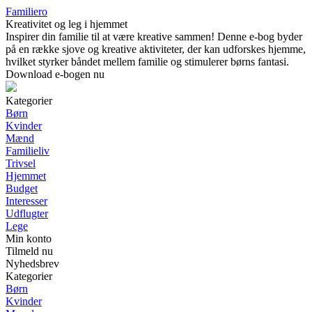
Familiero
Kreativitet og leg i hjemmet
Inspirer din familie til at være kreative sammen! Denne e-bog byder
på en række sjove og kreative aktiviteter, der kan udforskes hjemme,
hvilket styrker båndet mellem familie og stimulerer børns fantasi.
Download e-bogen nu
Kategorier
Børn
Kvinder
Mænd
Familieliv
Trivsel
Hjemmet
Budget
Interesser
Udflugter
Lege
Min konto
Tilmeld nu
Nyhedsbrev
Kategorier
Børn
Kvinder