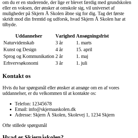
om du er en studerende, der lige er blevet færdig med grundskolen
eller en voksen, der ønsker at omskole sig, vil universet af
muligheder på Skjern Å Skolen åbne sig for dig. Tag det første
skridt mod din fremtid og udforsk, hvad Skjern Å Skolen har at
tilbyde.
Uddannelser
Varighed
Ansøgningsfrist
Naturvidenskab
3 år
1. marts
Kunst og Design
4 år
15. april
Sprog og Kommunikation
2 år
1. maj
Erhvervsøkonomi
3 år
1. juli
Kontakt os
Hvis du har spørgsmål eller ønsker at ansøge om en af vores
uddannelser, er du velkommen til at kontakte os:
Telefon: 12345678
Email: info@skjernaaskolen.dk
Adresse: Skjern Å Skolen, Skolevej 1, 1234 Skjern
Ofte stillede spørgsmål
Hvad er Skjernåskolen?