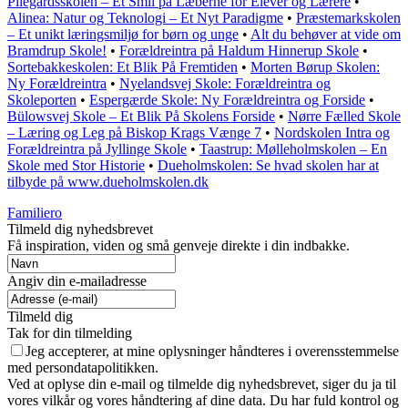
Pilegårdsskolen – Et Smil på Læberne for Elever og Lærere
•
Alinea: Natur og Teknologi – Et Nyt Paradigme
•
Præstemarkskolen
– Et unikt læringsmiljø for børn og unge
•
Alt du behøver at vide om
Bramdrup Skole!
•
Forældreintra på Haldum Hinnerup Skole
•
Sortebakkeskolen: Et Blik På Fremtiden
•
Morten Børup Skolen:
Ny Forældreintra
•
Nyelandsvej Skole: Forældreintra og
Skoleporten
•
Espergærde Skole: Ny Forældreintra og Forside
•
Bülowsvej Skole – Et Blik På Skolens Forside
•
Nørre Fælled Skole
– Læring og Leg på Biskop Krags Vænge 7
•
Nordskolen Intra og
Forældreintra på Jyllinge Skole
•
Taastrup: Mølleholmskolen – En
Skole med Stor Historie
•
Dueholmskolen: Se hvad skolen har at
tilbyde på www.dueholmskolen.dk
Familiero
Tilmeld dig nyhedsbrevet
Få inspiration, viden og små genveje direkte i din indbakke.
Angiv din e-mailadresse
Tilmeld dig
Tak for din tilmelding
Jeg accepterer, at mine oplysninger håndteres i overensstemmelse
med persondatapolitikken.
Ved at oplyse din e-mail og tilmelde dig nyhedsbrevet, siger du ja til
vores vilkår og vores håndtering af dine data. Du har fuld kontrol og