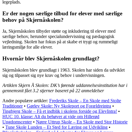
legeplads.
Er der nogen særlige tilbud for elever med særlige
behov på Skjernåskolen?
Ja, Skjernåskolen tilbyder støtte og inkludering til elever med
særlige behov, herunder specialundervisning og pædagogisk
vejledning. Skolen har fokus på at skabe et trygt og rummeligt
læringsmiljø for alle elever.
Hvornår blev Skjernåskolen grundlagt?
Skjernåskolen blev grundlagt i 1963. Skolen har siden da udviklet
sig og tilpasset sig nye krav og behov i undervisningen.
Artiklen Skjern Å Skolen: DK’s førende uddannelsesinstitution har i
gennemsnit fået
3.2
stjerner baseret på
22
anmeldelser
Andre populære artikler:
Frederiks Skole – En Skole med Stolte
Traditioner
•
Gørlev Skole: Ny Skoleport og Forældreintra
•
Tingbjerg Skole – Få et indblik i skolens forside og ElevIntra!
•
HUC 10. klasse: Alt du behøver at vide om Hillerød
Ungdomscenter
•
Nørre Uttrup Skole – En Skole med Stor Historie
•
Tune Skole Lunden – Et Sted for Læring og Udvikling
•