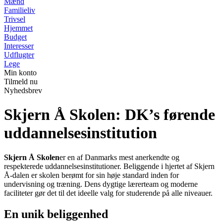
Mænd
Familieliv
Trivsel
Hjemmet
Budget
Interesser
Udflugter
Lege
Min konto
Tilmeld nu
Nyhedsbrev
Skjern Å Skolen: DK’s førende
uddannelsesinstitution
Skjern Å Skolen
er en af Danmarks mest anerkendte og
respekterede uddannelsesinstitutioner. Beliggende i hjertet af Skjern
Å-dalen er skolen berømt for sin høje standard inden for
undervisning og træning. Dens dygtige lærerteam og moderne
faciliteter gør det til det ideelle valg for studerende på alle niveauer.
En unik beliggenhed