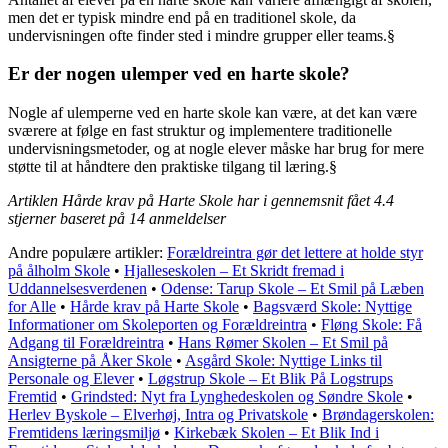
men det er typisk mindre end på en traditionel skole, da
undervisningen ofte finder sted i mindre grupper eller teams.§
Er der nogen ulemper ved en harte skole?
Nogle af ulemperne ved en harte skole kan være, at det kan være
sværere at følge en fast struktur og implementere traditionelle
undervisningsmetoder, og at nogle elever måske har brug for mere
støtte til at håndtere den praktiske tilgang til læring.§
Artiklen Hårde krav på Harte Skole har i gennemsnit fået
4.4
stjerner baseret på
14
anmeldelser
Andre populære artikler:
Forældreintra gør det lettere at holde styr
på ålholm Skole
•
Hjalleseskolen – Et Skridt fremad i
Uddannelsesverdenen
•
Odense: Tarup Skole – Et Smil på Læben
for Alle
•
Hårde krav på Harte Skole
•
Bagsværd Skole: Nyttige
Informationer om Skoleporten og Forældreintra
•
Fløng Skole: Få
Adgang til Forældreintra
•
Hans Rømer Skolen – Et Smil på
Ansigterne på Åker Skole
•
Asgård Skole: Nyttige Links til
Personale og Elever
•
Løgstrup Skole – Et Blik På Logstrups
Fremtid
•
Grindsted: Nyt fra Lynghedeskolen og Søndre Skole
•
Herlev Byskole – Elverhøj, Intra og Privatskole
•
Brøndagerskolen:
Fremtidens læringsmiljø
•
Kirkebæk Skolen – Et Blik Ind i