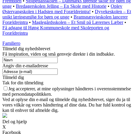
Fremtiden
•
Stolpedalsskolen – Danmarks førende skole for børn og
unge
•
Bredagerskolen Jelling – En Skole med Historie
•
Oplev
Østervangskolen i Hadsten med Forældreintra!
•
Dyvekeskolen – Et
unikt læringsmiljø for børn og unge
•
Bramsnæsvigskolen lancerer
Forældreintra
•
Maglegårdsskolen – Et Smil på Lærernes Læber
•
Få adgang til Høng Kommuneskole med Skoleporten og
Forældreintra
Familiero
Tilmeld dig nyhedsbrevet
Få inspiration, viden og små genveje direkte i din indbakke.
Angiv din e-mailadresse
Tilmeld dig
Tak for din tilmelding
Jeg accepterer, at mine oplysninger håndteres i overensstemmelse
med persondatapolitikken.
Ved at oplyse din e-mail og tilmelde dig nyhedsbrevet, siger du ja til
vores vilkår og vores håndtering af dine data. Du har fuld kontrol og
kan til enhver tid afmelde dig.
Del og hjælp
X
Facebook