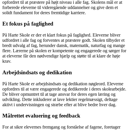
opfordret til at præstere på højt niveau i alle fag. Skolens mål er at
forberede eleverne til videregående uddannelser og give dem et
solidt fundament for deres fremtidige karriere.
Et fokus på faglighed
På Harte Skole er der et klart fokus på faglighed. Eleverne bliver
udfordret i alle fag og forventes at præstere godt. Skolen tilbyder et
bredt udvalg af fag, herunder dansk, matematik, naturfag og mange
flere. Lærerne på skolen er kompetente og engagerede og sørger for
at eleverne får den nødvendige hjælp og støtte til at klare de høje
krav.
Arbejdsindsats og dedikation
På Harte Skole er arbejdsindsats og dedikation nøgleord. Eleverne
opfordres til at være engagerede og dedikerede i deres skolearbejde.
De bliver opmuntret til at tage ansvar for deres egen læring og
udvikling. Dette inkluderer at lave lektier regelmæssigt, deltage
aktivt i undervisningen og stræbe efter at blive bedre hver dag.
Målrettet evaluering og feedback
For at sikre elevernes fremgang og forståelse af fagene, foretager