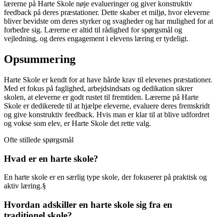
lærerne på Harte Skole nøje evalueringer og giver konstruktiv
feedback på deres præstationer. Dette skaber et miljø, hvor eleverne
bliver bevidste om deres styrker og svagheder og har mulighed for at
forbedre sig. Lærerne er altid til rådighed for spørgsmål og
vejledning, og deres engagement i elevens læring er tydeligt.
Opsummering
Harte Skole er kendt for at have hårde krav til elevenes præstationer.
Med et fokus på faglighed, arbejdsindsats og dedikation sikrer
skolen, at eleverne er godt rustet til fremtiden. Lærerne på Harte
Skole er dedikerede til at hjælpe eleverne, evaluere deres fremskridt
og give konstruktiv feedback. Hvis man er klar til at blive udfordret
og vokse som elev, er Harte Skole det rette valg.
Ofte stillede spørgsmål
Hvad er en harte skole?
En harte skole er en særlig type skole, der fokuserer på praktisk og
aktiv læring.§
Hvordan adskiller en harte skole sig fra en
traditionel skole?