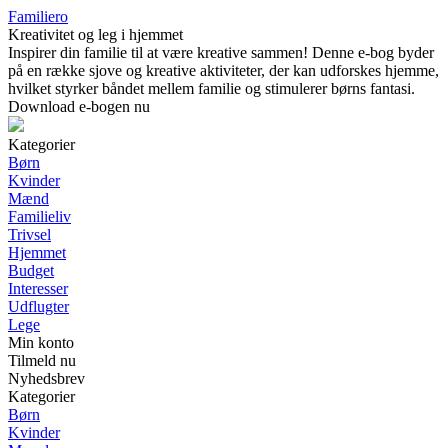
Familiero
Kreativitet og leg i hjemmet
Inspirer din familie til at være kreative sammen! Denne e-bog byder
på en række sjove og kreative aktiviteter, der kan udforskes hjemme,
hvilket styrker båndet mellem familie og stimulerer børns fantasi.
Download e-bogen nu
Kategorier
Børn
Kvinder
Mænd
Familieliv
Trivsel
Hjemmet
Budget
Interesser
Udflugter
Lege
Min konto
Tilmeld nu
Nyhedsbrev
Kategorier
Børn
Kvinder