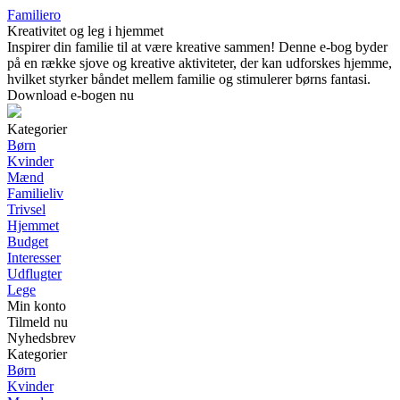
Familiero
Kreativitet og leg i hjemmet
Inspirer din familie til at være kreative sammen! Denne e-bog byder
på en række sjove og kreative aktiviteter, der kan udforskes hjemme,
hvilket styrker båndet mellem familie og stimulerer børns fantasi.
Download e-bogen nu
Kategorier
Børn
Kvinder
Mænd
Familieliv
Trivsel
Hjemmet
Budget
Interesser
Udflugter
Lege
Min konto
Tilmeld nu
Nyhedsbrev
Kategorier
Børn
Kvinder