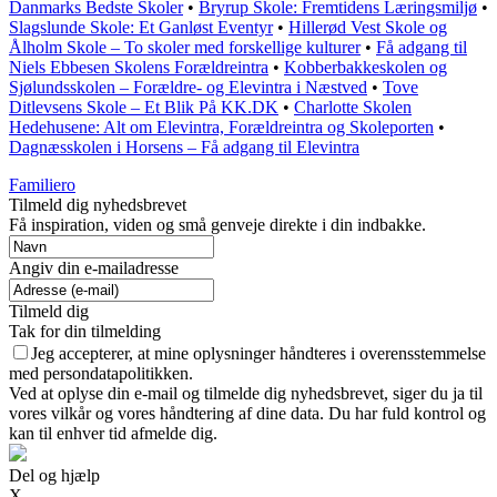
Danmarks Bedste Skoler
•
Bryrup Skole: Fremtidens Læringsmiljø
•
Slagslunde Skole: Et Ganløst Eventyr
•
Hillerød Vest Skole og
Ålholm Skole – To skoler med forskellige kulturer
•
Få adgang til
Niels Ebbesen Skolens Forældreintra
•
Kobberbakkeskolen og
Sjølundsskolen – Forældre- og Elevintra i Næstved
•
Tove
Ditlevsens Skole – Et Blik På KK.DK
•
Charlotte Skolen
Hedehusene: Alt om Elevintra, Forældreintra og Skoleporten
•
Dagnæsskolen i Horsens – Få adgang til Elevintra
Familiero
Tilmeld dig nyhedsbrevet
Få inspiration, viden og små genveje direkte i din indbakke.
Angiv din e-mailadresse
Tilmeld dig
Tak for din tilmelding
Jeg accepterer, at mine oplysninger håndteres i overensstemmelse
med persondatapolitikken.
Ved at oplyse din e-mail og tilmelde dig nyhedsbrevet, siger du ja til
vores vilkår og vores håndtering af dine data. Du har fuld kontrol og
kan til enhver tid afmelde dig.
Del og hjælp
X