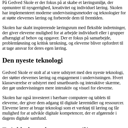
På Gedved Skole er der fokus på at skabe et læringsmiljø, der
opmuntrer til nysgerrighed, kreativitet og individuel læring. Skolen
har implementeret moderne undervisningsmetoder og teknologier for
at støtte elevernes læring og forberede dem til fremtiden.
Skolen har skabt inspirerende læringsrum med fleksible indretninger,
der giver eleverne mulighed for at arbejde individuelt eller i grupper
afhængigt af behov og opgaver. Der er fokus på samarbejde,
problemløsning og kritisk tænkning, og eleverne bliver opfordret til
at tage ansvar for deres egen læring.
Den nyeste teknologi
Gedved Skole er stolt af at være udstyret med den nyeste teknologi,
der støtter elevernes læring og engagement i undervisningen. Hvert
klasseværelse er udstyret med smartboards og interaktive skærme,
der gør undervisningen mere interaktiv og visuel for eleverne.
Skolen har også investeret i bærbare computere og tablets til
eleverne, der giver dem adgang til digitale læremidler og ressourcer.
Eleverne lærer at bruge teknologi som et værktøj til læring og får
mulighed for at udvikle digitale kompetencer, der er afgørende i
dagens digitale samfund.