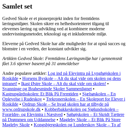
Samlet set
Gedved Skole er et pionerprojekt inden for fremtidens
læringsmiljøer. Skolen sikrer en helhedsorienteret tilgang til
elevernes læring og udvikling ved at kombinere moderne
undervisningsmetoder, teknologi og et inkluderende miljø.
Eleverne på Gedved Skole har alle muligheder for at opnå succes og
blomstre i en verden, der konstant udvikler sig.
Artiklen Gedved Skole: Fremtidens Læringsmiljø har i gennemsnit
fået
3.6
stjerner baseret på
31
anmeldelser
Andre populære artikler:
Log ind på Elevintra på Lynghøjskolen i
Roskilde
•
Horsens Byskole – Alt du skal vide om skolen og dens
intranet!
•
Ikast Østre Skole – Alt du skal vide om skolen!
•
Svanninge og Brahesminde Skoler Sammenlignet
•
Kastrupgårdsskolen: Et Blik På Fremtiden
•
Sjælsøskolen – En
Oplevelse i Rudeskov
•
Trekronerskolen – En Skoleport for Elever i
Roskilde
•
Ordrup Skole – Se hvad skolen har at tilbyde på
www.ordrupskole.dk
•
Kobberbakkeskolen og Sjølundsskolen –
Forældre- og Elevintra i Næstved
•
Søhøjskolen – Et Skridt Tættere
på Drømmen om Uddannelse
•
Magleby Skole – Et Blik På Store
Magleby Skole
•
Kongsbjergskolen og Lunderskov Skole – To af