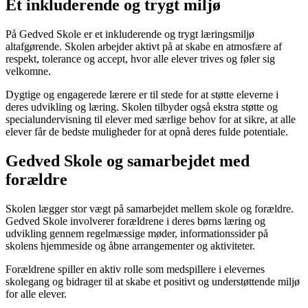
Et inkluderende og trygt miljø
På Gedved Skole er et inkluderende og trygt læringsmiljø
altafgørende. Skolen arbejder aktivt på at skabe en atmosfære af
respekt, tolerance og accept, hvor alle elever trives og føler sig
velkomne.
Dygtige og engagerede lærere er til stede for at støtte eleverne i
deres udvikling og læring. Skolen tilbyder også ekstra støtte og
specialundervisning til elever med særlige behov for at sikre, at alle
elever får de bedste muligheder for at opnå deres fulde potentiale.
Gedved Skole og samarbejdet med
forældre
Skolen lægger stor vægt på samarbejdet mellem skole og forældre.
Gedved Skole involverer forældrene i deres børns læring og
udvikling gennem regelmæssige møder, informationssider på
skolens hjemmeside og åbne arrangementer og aktiviteter.
Forældrene spiller en aktiv rolle som medspillere i elevernes
skolegang og bidrager til at skabe et positivt og understøttende miljø
for alle elever.