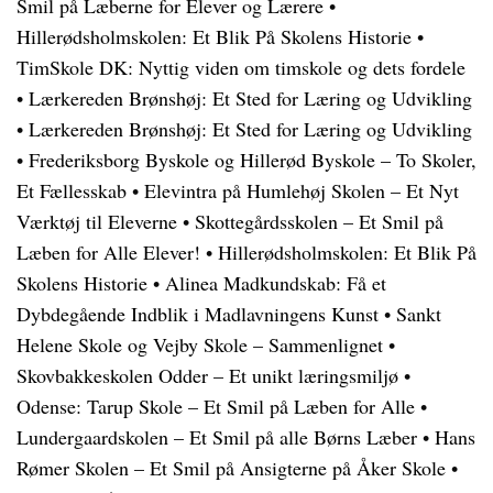
Smil på Læberne for Elever og Lærere
•
Hillerødsholmskolen: Et Blik På Skolens Historie
•
TimSkole DK: Nyttig viden om timskole og dets fordele
•
Lærkereden Brønshøj: Et Sted for Læring og Udvikling
•
Lærkereden Brønshøj: Et Sted for Læring og Udvikling
•
Frederiksborg Byskole og Hillerød Byskole – To Skoler,
Et Fællesskab
•
Elevintra på Humlehøj Skolen – Et Nyt
Værktøj til Eleverne
•
Skottegårdsskolen – Et Smil på
Læben for Alle Elever!
•
Hillerødsholmskolen: Et Blik På
Skolens Historie
•
Alinea Madkundskab: Få et
Dybdegående Indblik i Madlavningens Kunst
•
Sankt
Helene Skole og Vejby Skole – Sammenlignet
•
Skovbakkeskolen Odder – Et unikt læringsmiljø
•
Odense: Tarup Skole – Et Smil på Læben for Alle
•
Lundergaardskolen – Et Smil på alle Børns Læber
•
Hans
Rømer Skolen – Et Smil på Ansigterne på Åker Skole
•