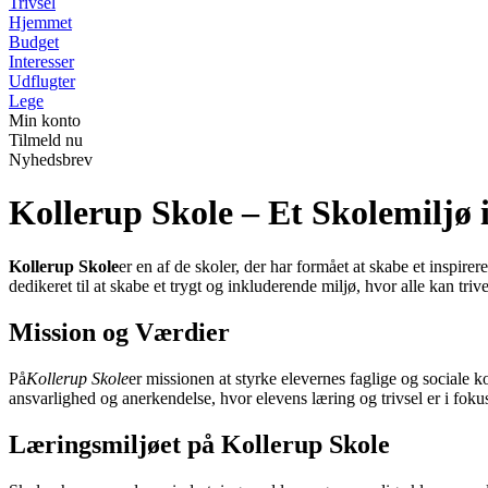
Trivsel
Hjemmet
Budget
Interesser
Udflugter
Lege
Min konto
Tilmeld nu
Nyhedsbrev
Kollerup Skole – Et Skolemiljø 
Kollerup Skole
er en af de skoler, der har formået at skabe et inspir
dedikeret til at skabe et trygt og inkluderende miljø, hvor alle kan trive
Mission og Værdier
På
Kollerup Skole
er missionen at styrke elevernes faglige og sociale
ansvarlighed og anerkendelse, hvor elevens læring og trivsel er i foku
Læringsmiljøet på Kollerup Skole