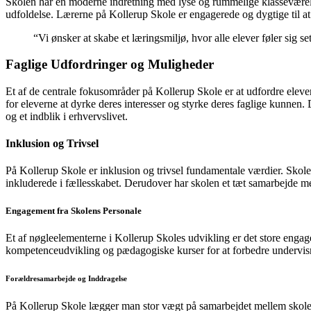
Skolen har en moderne indretning med lyse og rummelige klasseværelser
udfoldelse. Lærerne på Kollerup Skole er engagerede og dygtige til at
“Vi ønsker at skabe et læringsmiljø, hvor alle elever føler sig se
Faglige Udfordringer og Muligheder
Et af de centrale fokusområder på Kollerup Skole er at udfordre elever
for eleverne at dyrke deres interesser og styrke deres faglige kunnen.
og et indblik i erhvervslivet.
Inklusion og Trivsel
På Kollerup Skole er inklusion og trivsel fundamentale værdier. Skolen 
inkluderede i fællesskabet. Derudover har skolen et tæt samarbejde med 
Engagement fra Skolens Personale
Et af nøgleelementerne i Kollerup Skoles udvikling er det store engage
kompetenceudvikling og pædagogiske kurser for at forbedre undervisn
Forældresamarbejde og Inddragelse
På Kollerup Skole lægger man stor vægt på samarbejdet mellem skolen