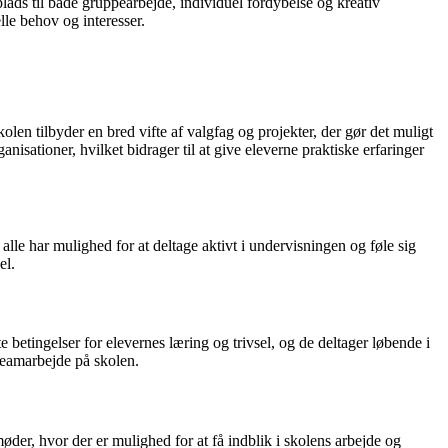
ads til både gruppearbejde, individuel fordybelse og kreativ
le behov og interesser.
len tilbyder en bred vifte af valgfag og projekter, der gør det muligt
isationer, hvilket bidrager til at give eleverne praktiske erfaringer
alle har mulighed for at deltage aktivt i undervisningen og føle sig
el.
 betingelser for elevernes læring og trivsel, og de deltager løbende i
teamarbejde på skolen.
r, hvor der er mulighed for at få indblik i skolens arbejde og