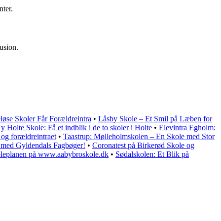
nter.
usion.
løse Skoler Får Forældreintra
•
Låsby Skole – Et Smil på Læben for
y Holte Skole: Få et indblik i de to skoler i Holte
•
Elevintra Egholm:
og forældreintraet
•
Taastrup: Mølleholmskolen – En Skole med Stor
t med Gyldendals Fagbøger!
•
Coronatest på Birkerød Skole og
oleplanen på www.aabybroskole.dk
•
Sødalskolen: Et Blik på