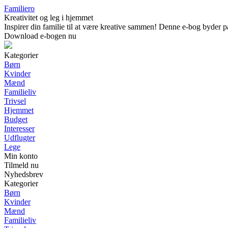
Familiero
Kreativitet og leg i hjemmet
Inspirer din familie til at være kreative sammen! Denne e-bog byder på
Download e-bogen nu
Kategorier
Børn
Kvinder
Mænd
Familieliv
Trivsel
Hjemmet
Budget
Interesser
Udflugter
Lege
Min konto
Tilmeld nu
Nyhedsbrev
Kategorier
Børn
Kvinder
Mænd
Familieliv