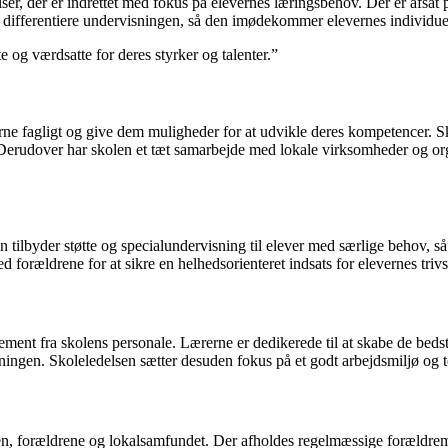
, der er indrettet med fokus på elevernes læringsbehov. Der er afsat pl
 differentiere undervisningen, så den imødekommer elevernes individuel
te og værdsatte for deres styrker og talenter.”
ne fagligt og give dem muligheder for at udvikle deres kompetencer. Sko
 Derudover har skolen et tæt samarbejde med lokale virksomheder og organ
tilbyder støtte og specialundervisning til elever med særlige behov, så 
forældrene for at sikre en helhedsorienteret indsats for elevernes trivs
ment fra skolens personale. Lærerne er dedikerede til at skabe de bedste
ingen. Skoleledelsen sætter desuden fokus på et godt arbejdsmiljø og 
, forældrene og lokalsamfundet. Der afholdes regelmæssige forældremøde