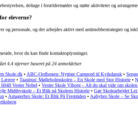
estyrelsen, deltage i forældremøder og støtte aktiviteter og arrangeme
for eleverne?
er og personale, og der arbejdes aktivt med antimobbestrategier og inkl
meside, hvor du kan finde kontaktoplysninger.
fået
4.4
stjerner baseret på
24
anmeldelser
arm Skole.dk
•
ABC-Ordbogen: Nyttige Campord til Kvikdansk
•
Senge
g Lærere
•
Taastrup: Mølleholmskolen – En Skole med Stor Historie
•
N
å 6040 Vester Nebel
•
Vestre Skole Viborg – Alt du skal vide om skolen 
ejle Midtbyskole – Et Blik på Skolens Historie
•
Gør Skolearbejdet Le
up
•
Amagerbro Skole: Et Blik På Fremtiden
•
Aabybro Skole – Se Sk
eriksberg