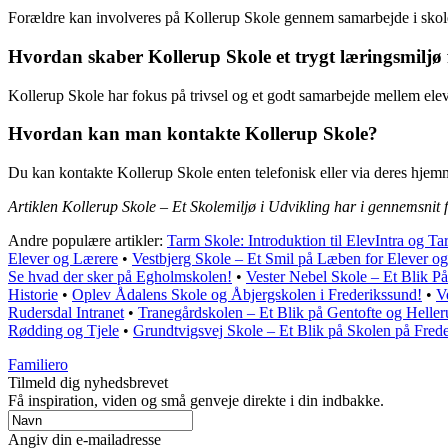
Forældre kan involveres på Kollerup Skole gennem samarbejde i skoleb
Hvordan skaber Kollerup Skole et trygt læringsmiljø 
Kollerup Skole har fokus på trivsel og et godt samarbejde mellem elev
Hvordan kan man kontakte Kollerup Skole?
Du kan kontakte Kollerup Skole enten telefonisk eller via deres hjem
Artiklen Kollerup Skole – Et Skolemiljø i Udvikling har i gennemsnit 
Andre populære artikler:
Tarm Skole: Introduktion til ElevIntra og T
Elever og Lærere
•
Vestbjerg Skole – Et Smil på Læben for Elever o
Se hvad der sker på Egholmskolen!
•
Vester Nebel Skole – Et Blik P
Historie
•
Oplev Ådalens Skole og Åbjergskolen i Frederikssund!
•
V
Rudersdal Intranet
•
Tranegårdskolen – Et Blik på Gentofte og Heller
Rødding og Tjele
•
Grundtvigsvej Skole – Et Blik på Skolen på Fred
Familiero
Tilmeld dig nyhedsbrevet
Få inspiration, viden og små genveje direkte i din indbakke.
Angiv din e-mailadresse