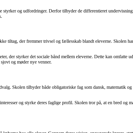
 styrker og udfordringer. Derfor tilbyder de differentieret undervisning
s.
kke tiltag, der fremmer trivsel og fællesskab blandt eleverne. Skolen ha
ter, der styrker det sociale bånd mellem eleverne. Dette kan omfatte udf
t sjovt og møder nye venner.
t udvalg. Skolen tilbyder både obligatoriske fag som dansk, matematik o
nteresser og styrke deres faglige profil. Skolen tror på, at en bred og 