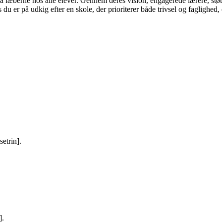
 på læberne hos alle elever. Gennem deres vision, engagerede lærere, stø
 du er på udkig efter en skole, der prioriterer både trivsel og faglighed
setrin].
].