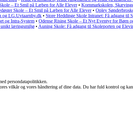
Skole – Et Smil på Læben for Alle Elever
•
Kornmarkskolen, Skævinge
edøster Skole – Et Smil på Læben for Alle Elever
•
Oplev Sønderbroskol
en og LG.Uvtaarnby.dk
•
Store Heddinge Skole Intranet: Få adgang til 
rt og Intra-System
•
Odense Rising Skole – Et Nyt Eventyr for Børn 
unikt læringsmiljø
•
Auning Skole: Få adgang til Skoleporten og Elevi
med persondatapolitikken.
vores vilkår og vores håndtering af dine data. Du har fuld kontrol og kan 