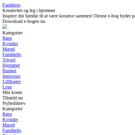
Familiero
Kreativitet og leg i hjemmet
Inspirer din familie til at være kreative sammen! Denne e-bog byder på
Download e-bogen nu
Kategorier
Børn
Kvinder
Mænd
Familieliv
Trivsel
Hjemmet
Budget
Interesser
Udflugter
Lege
Min konto
Tilmeld nu
Nyhedsbrev
Kategorier
Børn
Kvinder
Mænd
Familieliv