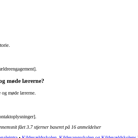
torie.
rældreengagement].
e og møde lærerne?
ne og møde lærerne.
ontaktoplysninger].
ennemsnit fået
3.7
stjerner baseret på
16
anmeldelser
naleintra
•
Kildevældsskolen, Kildevangsskolen og Kildevældskolens 