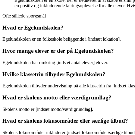
Egelundskolen er en skole, der er dedikeret til at skabe et smil
en positiv og inkluderende læringsoplevelse for alle elever. Hvis
Ofte stillede spørgsmål
Hvad er Egelundskolen?
Egelundskolen er en folkeskole beliggende i [indsæt lokation].
Hvor mange elever er der på Egelundskolen?
Egelundskolen har omkring [indsæt antal elever] elever.
Hvilke klassetrin tilbyder Egelundskolen?
Egelundskolen tilbyder undervisning på alle klassetrin fra [indsæt klas
Hvad er skolens motto eller værdigrundlag?
Skolens motto er [indsæt motto/værdigrundlag].
Hvad er skolens fokusområder eller særlige tilbud?
Skolens fokusområder inkluderer [indsæt fokusområder/særlige tilbud