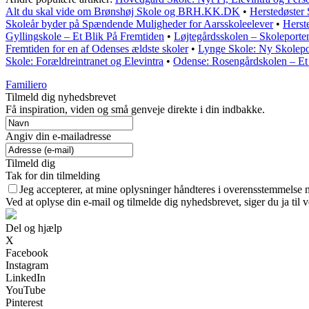
Alt du skal vide om Brønshøj Skole og BRH.KK.DK
•
Herstedøster 
Skoleår byder på Spændende Muligheder for Aarsskoleelever
•
Herst
Gyllingskole – Et Blik På Fremtiden
•
Løjtegårdsskolen – Skoleport
Fremtiden for en af Odenses ældste skoler
•
Lynge Skole: Ny Skolepo
Skole: Forældreintranet og Elevintra
•
Odense: Rosengårdskolen – Et 
Familiero
Tilmeld dig nyhedsbrevet
Få inspiration, viden og små genveje direkte i din indbakke.
Angiv din e-mailadresse
Tilmeld dig
Tak for din tilmelding
Jeg accepterer, at mine oplysninger håndteres i overensstemmelse 
Ved at oplyse din e-mail og tilmelde dig nyhedsbrevet, siger du ja til 
Del og hjælp
X
Facebook
Instagram
LinkedIn
YouTube
Pinterest