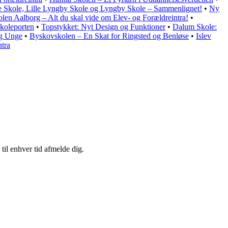
 Skole, Lille Lyngby Skole og Lyngby Skole – Sammenlignet!
•
Ny
en Aalborg – Alt du skal vide om Elev- og Forældreintra!
•
Skoleporten
•
Topstykket: Nyt Design og Funktioner
•
Dalum Skole:
og Unge
•
Byskovskolen – En Skat for Ringsted og Benløse
•
Islev
ntra
til enhver tid afmelde dig.