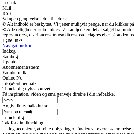
TikTok
Mail
RSS
© Ingen gengivelse uden tilladelse.
© Alt indhold er beskyttet. Vi tjener muligvis penge, når du klikker på
© Alle rettigheder forbeholdes. Vi kan tjene en del af salget fra prod
reproduceres, distribueres, transmitteres, cachelagres eller på anden m
Egne links
Navigationskort
Indlæg
Samling
Update
Abonnementsstrøm
Familiero.dk
Online Nu
info@onlinenu.dk
Tilmeld dig nyhedsbrevet
Få inspiration, viden og små genveje direkte i din indbakke.
Angiv din e-mailadresse
Tilmeld dig
Tak for din tilmelding
Jeg accepterer, at mine oplysninger håndteres i overensstemmelse 