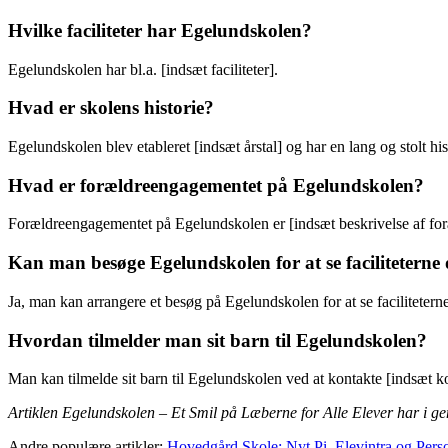
Hvilke faciliteter har Egelundskolen?
Egelundskolen har bl.a. [indsæt faciliteter].
Hvad er skolens historie?
Egelundskolen blev etableret [indsæt årstal] og har en lang og stolt his
Hvad er forældreengagementet på Egelundskolen?
Forældreengagementet på Egelundskolen er [indsæt beskrivelse af fo
Kan man besøge Egelundskolen for at se facilitetern
Ja, man kan arrangere et besøg på Egelundskolen for at se faciliteter
Hvordan tilmelder man sit barn til Egelundskolen?
Man kan tilmelde sit barn til Egelundskolen ved at kontakte [indsæt k
Artiklen Egelundskolen – Et Smil på Læberne for Alle Elever har i g
Andre populære artikler:
Hovedgård Skole: Nyt Pi, Elevintra og Perso