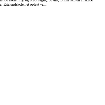
ttende skolemiljø og bredt fagligt udvalg formår skolen at skabe
, er Egelundskolen et oplagt valg.